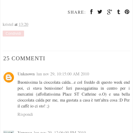
SHARE:
kristel
at
13:20
Condividi
25 COMMENTI
Unknown
lun nov 29, 10:15:00 AM 2010
Buonissima la cioccolata calda...e col freddo di questo week end
poi, ci stava benissimo! Ieri passeggiatina in centro per i
mercatini (affollatissima Place ST Cathrine o.O) e una bella
cioccolata calda per me, ma gustata a casa è tutt'altra cosa :D Per
il caffè io ci sto! ;)
Rispondi
Vanessa
lun nov 29, 12:06:00 PM 2010