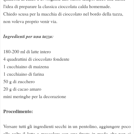
l'idea di preparare la classica cioccolata calda homemade.
Chiedo scusa per la macchia di cioccolato nel bordo della tazza,
non voleva proprio venir via.
Ingredienti per una tazza:
180-200 ml di latte intero
4 quadrattini di cioccolato fondente
1 cucchiaino di maizena
1 cucchiaino di farina
50 g di zucchero
20 g di cacao amaro
mini meringhe per la decorazione
Procedimento:
Versare tutti gli ingredienti secchi in un pentolino, aggiungere poco
alla volta il latte e mescolare con una frusta in modo che non si