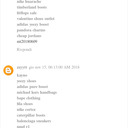
nike huarache
timberland boots
fitflops sale
valentino shoes outlet
adidas yeezy boost
pandora charms
cheap jordans
mt20180609
Rispondi
zzyytt
gio nov 15, 06:13:00 AM 2018
kayno
yeezy shoes
adidas pure boost
michael kors handbags
bape clothing
fila shoes
nike cortez
caterpillar boots
balenciaga sneakers
nmd r1