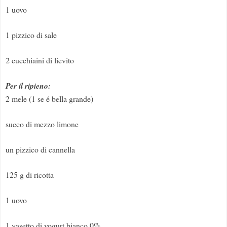
1 uovo
1 pizzico di sale
2 cucchiaini di lievito
Per il ripieno:
2 mele (1 se é bella grande)
succo di mezzo limone
un pizzico di cannella
125 g di ricotta
1 uovo
1 vasetto di yogurt bianco 0%