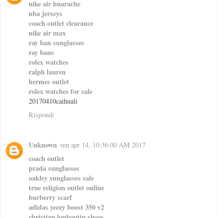
nike air huarache
nba jerseys
coach outlet clearance
nike air max
ray ban sunglasses
ray bans
rolex watches
ralph lauren
hermes outlet
rolex watches for sale
20170410caihuali
Rispondi
Unknown
ven apr 14, 10:36:00 AM 2017
coach outlet
prada sunglasses
oakley sunglasses sale
true religion outlet online
burberry scarf
adidas yeezy boost 350 v2
christian louboutin shoes