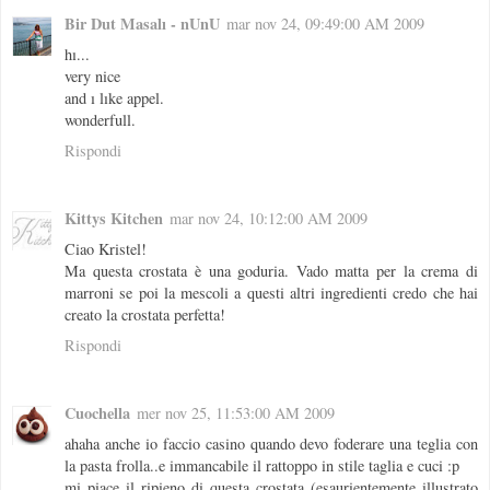
Bir Dut Masalı - nUnU
mar nov 24, 09:49:00 AM 2009
hı...
very nice
and ı lıke appel.
wonderfull.
Rispondi
Kittys Kitchen
mar nov 24, 10:12:00 AM 2009
Ciao Kristel!
Ma questa crostata è una goduria. Vado matta per la crema di
marroni se poi la mescoli a questi altri ingredienti credo che hai
creato la crostata perfetta!
Rispondi
Cuochella
mer nov 25, 11:53:00 AM 2009
ahaha anche io faccio casino quando devo foderare una teglia con
la pasta frolla..e immancabile il rattoppo in stile taglia e cuci :p
mi piace il ripieno di questa crostata (esaurientemente illustrato