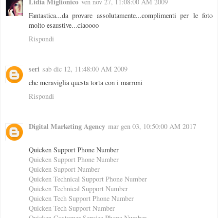
Lidia Miglionico
ven nov 27, 11:08:00 AM 2009
Fantastica...da provare assolutamente...complimenti per le foto
molto esaustive...ciaoooo
Rispondi
seri
sab dic 12, 11:48:00 AM 2009
che meraviglia questa torta con i marroni
Rispondi
Digital Marketing Agency
mar gen 03, 10:50:00 AM 2017
Quicken Support Phone Number
Quicken Support Phone Number
Quicken Support Number
Quicken Technical Support Phone Number
Quicken Technical Support Number
Quicken Tech Support Phone Number
Quicken Tech Support Number
Quicken Customer Service Phone Number