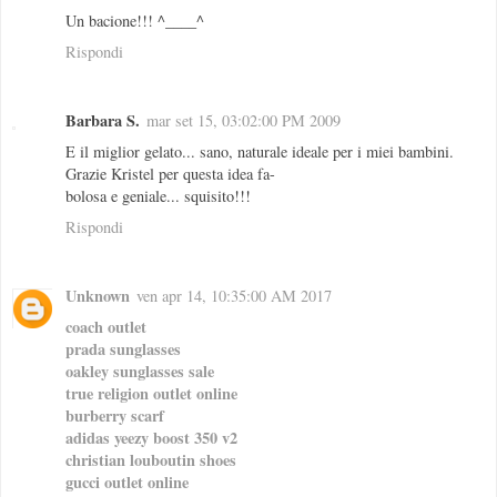
Un bacione!!! ^____^
Rispondi
Barbara S.
mar set 15, 03:02:00 PM 2009
E il miglior gelato... sano, naturale ideale per i miei bambini.
Grazie Kristel per questa idea fa-
bolosa e geniale... squisito!!!
Rispondi
Unknown
ven apr 14, 10:35:00 AM 2017
coach outlet
prada sunglasses
oakley sunglasses sale
true religion outlet online
burberry scarf
adidas yeezy boost 350 v2
christian louboutin shoes
gucci outlet online