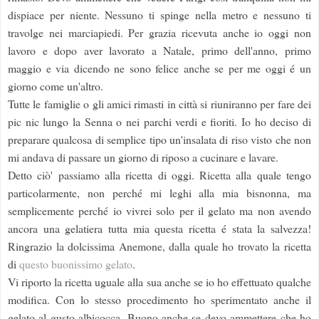
dispiace per niente. Nessuno ti spinge nella metro e nessuno ti
travolge nei marciapiedi. Per grazia ricevuta anche io oggi non
lavoro e dopo aver lavorato a Natale, primo dell'anno, primo
maggio e via dicendo ne sono felice anche se per me oggi é un
giorno come un'altro.
Tutte le famiglie o gli amici rimasti in città si riuniranno per fare dei
pic nic lungo la Senna o nei parchi verdi e fioriti. Io ho deciso di
preparare qualcosa di semplice tipo un'insalata di riso visto che non
mi andava di passare un giorno di riposo a cucinare e lavare.
Detto ciò' passiamo alla ricetta di oggi. Ricetta alla quale tengo
particolarmente, non perché mi leghi alla mia bisnonna, ma
semplicemente perché io vivrei solo per il gelato ma non avendo
ancora una gelatiera tutta mia questa ricetta é stata la salvezza!
Ringrazio la dolcissima Anemone, dalla quale ho trovato la ricetta
di
questo buonissimo gelato
.
Vi riporto la ricetta uguale alla sua anche se io ho effettuato qualche
modifica. Con lo stesso procedimento ho sperimentato anche il
gelato al gusto albicocca. Buono anche se devo ammettere che ho