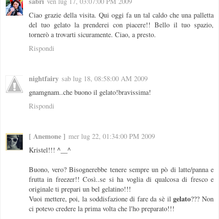
sabri
ven lug 17, 03:07:00 PM 2009
Ciao grazie della visita. Qui oggi fa un tal caldo che una palletta
del tuo gelato la prenderei con piacere!! Bello il tuo spazio,
tornerò a trovarti sicuramente. Ciao, a presto.
Rispondi
nightfairy
sab lug 18, 08:58:00 AM 2009
gnamgnam..che buono il gelato!bravissima!
Rispondi
[ Anemone ]
mer lug 22, 01:34:00 PM 2009
Kristel!!! ^__^
Buono, vero? Bisognerebbe tenere sempre un pò di latte/panna e
frutta in freezer!! Così..se si ha voglia di qualcosa di fresco e
originale ti prepari un bel gelatino!!!
gelato
Vuoi mettere, poi, la soddisfazione di fare da sè il
??? Non
ci potevo credere la prima volta che l'ho preparato!!!