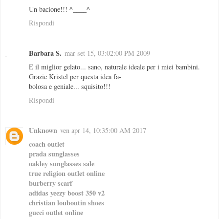
Un bacione!!! ^____^
Rispondi
Barbara S.
mar set 15, 03:02:00 PM 2009
E il miglior gelato... sano, naturale ideale per i miei bambini.
Grazie Kristel per questa idea fa-
bolosa e geniale... squisito!!!
Rispondi
Unknown
ven apr 14, 10:35:00 AM 2017
coach outlet
prada sunglasses
oakley sunglasses sale
true religion outlet online
burberry scarf
adidas yeezy boost 350 v2
christian louboutin shoes
gucci outlet online