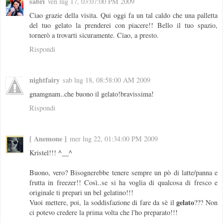
sabri
ven lug 17, 03:07:00 PM 2009
Ciao grazie della visita. Qui oggi fa un tal caldo che una palletta
del tuo gelato la prenderei con piacere!! Bello il tuo spazio,
tornerò a trovarti sicuramente. Ciao, a presto.
Rispondi
nightfairy
sab lug 18, 08:58:00 AM 2009
gnamgnam..che buono il gelato!bravissima!
Rispondi
[ Anemone ]
mer lug 22, 01:34:00 PM 2009
Kristel!!! ^__^
Buono, vero? Bisognerebbe tenere sempre un pò di latte/panna e
frutta in freezer!! Così..se si ha voglia di qualcosa di fresco e
originale ti prepari un bel gelatino!!!
gelato
Vuoi mettere, poi, la soddisfazione di fare da sè il
??? Non
ci potevo credere la prima volta che l'ho preparato!!!