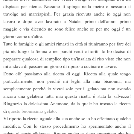
dispiace per niente. Nessuno ti spinge nella metro e nessuno ti
travolge nei marciapiedi. Per grazia ricevuta anche io oggi non
lavoro e dopo aver lavorato a Natale, primo dell'anno, primo
maggio e via dicendo ne sono felice anche se per me oggi é un
giorno come un'altro.
Tutte le famiglie o gli amici rimasti in città si riuniranno per fare dei
pic nic lungo la Senna o nei parchi verdi e fioriti. Io ho deciso di
preparare qualcosa di semplice tipo un'insalata di riso visto che non
mi andava di passare un giorno di riposo a cucinare e lavare.
Detto ciò' passiamo alla ricetta di oggi. Ricetta alla quale tengo
particolarmente, non perché mi leghi alla mia bisnonna, ma
semplicemente perché io vivrei solo per il gelato ma non avendo
ancora una gelatiera tutta mia questa ricetta é stata la salvezza!
Ringrazio la dolcissima Anemone, dalla quale ho trovato la ricetta
di
questo buonissimo gelato
.
Vi riporto la ricetta uguale alla sua anche se io ho effettuato qualche
modifica. Con lo stesso procedimento ho sperimentato anche il
gelato al gusto albicocca. Buono anche se devo ammettere che ho