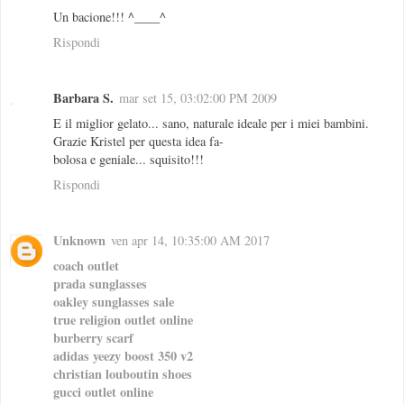
Un bacione!!! ^____^
Rispondi
Barbara S.
mar set 15, 03:02:00 PM 2009
E il miglior gelato... sano, naturale ideale per i miei bambini.
Grazie Kristel per questa idea fa-
bolosa e geniale... squisito!!!
Rispondi
Unknown
ven apr 14, 10:35:00 AM 2017
coach outlet
prada sunglasses
oakley sunglasses sale
true religion outlet online
burberry scarf
adidas yeezy boost 350 v2
christian louboutin shoes
gucci outlet online