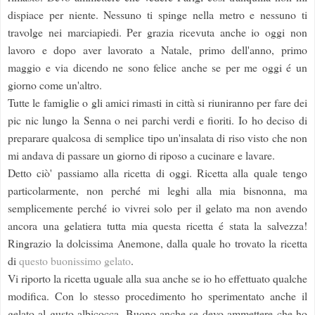
dispiace per niente. Nessuno ti spinge nella metro e nessuno ti
travolge nei marciapiedi. Per grazia ricevuta anche io oggi non
lavoro e dopo aver lavorato a Natale, primo dell'anno, primo
maggio e via dicendo ne sono felice anche se per me oggi é un
giorno come un'altro.
Tutte le famiglie o gli amici rimasti in città si riuniranno per fare dei
pic nic lungo la Senna o nei parchi verdi e fioriti. Io ho deciso di
preparare qualcosa di semplice tipo un'insalata di riso visto che non
mi andava di passare un giorno di riposo a cucinare e lavare.
Detto ciò' passiamo alla ricetta di oggi. Ricetta alla quale tengo
particolarmente, non perché mi leghi alla mia bisnonna, ma
semplicemente perché io vivrei solo per il gelato ma non avendo
ancora una gelatiera tutta mia questa ricetta é stata la salvezza!
Ringrazio la dolcissima Anemone, dalla quale ho trovato la ricetta
di
questo buonissimo gelato
.
Vi riporto la ricetta uguale alla sua anche se io ho effettuato qualche
modifica. Con lo stesso procedimento ho sperimentato anche il
gelato al gusto albicocca. Buono anche se devo ammettere che ho