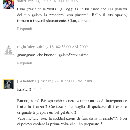
sabri
ven lug 17, 03:07:00 PM 2009
Ciao grazie della visita. Qui oggi fa un tal caldo che una palletta
del tuo gelato la prenderei con piacere!! Bello il tuo spazio,
tornerò a trovarti sicuramente. Ciao, a presto.
Rispondi
nightfairy
sab lug 18, 08:58:00 AM 2009
gnamgnam..che buono il gelato!bravissima!
Rispondi
[ Anemone ]
mer lug 22, 01:34:00 PM 2009
Kristel!!! ^__^
Buono, vero? Bisognerebbe tenere sempre un pò di latte/panna e
frutta in freezer!! Così..se si ha voglia di qualcosa di fresco e
originale ti prepari un bel gelatino!!!
gelato
Vuoi mettere, poi, la soddisfazione di fare da sè il
??? Non
ci potevo credere la prima volta che l'ho preparato!!!