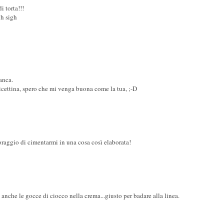
i torta!!!
gh sigh
anca.
ricettina, spero che mi venga buona come la tua, ;-D
coraggio di cimentarmi in una cosa così elaborata!
 anche le gocce di ciocco nella crema...giusto per badare alla linea.