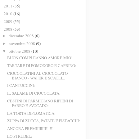
2011
(35)
►
2010
(16)
►
2009
(55)
►
2008
(53)
▼
dicembre 2008
(6)
►
novembre 2008
(9)
►
ottobre 2008
(10)
▼
BUON COMPLEANNO AMORE MIO!
TARTARE DI POMODORO E CAPRINO:
CIOCCOLATINI AL CIOCCOLATO
BIANCO - WAFER E SCAGLI...
I CANTUCCINI:
IL SALAME DI CIOCCOLATA:
CESTINI DI PARMIGIANO RIPIENI DI
FARRO E AVOCADO:
LA TORTA DIPLOMATICA:
ZUPPA DI ZUCCA, PATATE E PISTACCHI:
ANCORA PREMIIIIIIII!!!!!!!
LO STRUDEL: