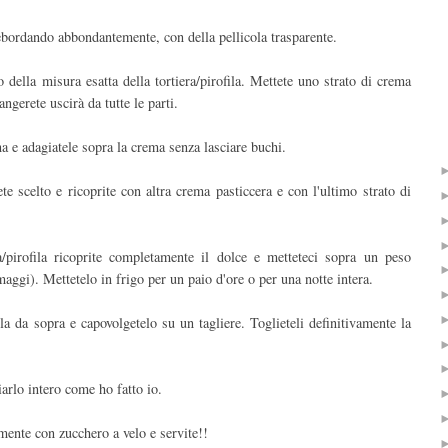
 debordando abbondantemente, con della pellicola trasparente.
o della misura esatta della tortiera/pirofila. Mettete uno strato di crema
ngerete uscirà da tutte le parti.
na e adagiatele sopra la crema senza lasciare buchi.
e scelto e ricoprite con altra crema pasticcera e con l'ultimo strato di
a/pirofila ricoprite completamente il dolce e metteteci sopra un peso
aggi). Mettetelo in frigo per un paio d'ore o per una notte intera.
ola da sopra e capovolgetelo su un tagliere. Toglieteli definitivamente la
iarlo intero come ho fatto io.
mente con zucchero a velo e servite!!