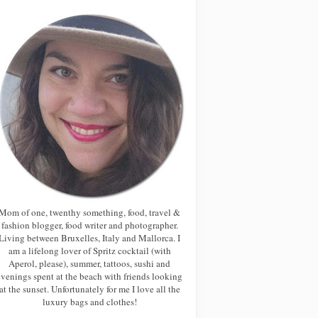
Mom of one, twenthy something, food, travel &
fashion blogger, food writer and photographer.
Living between Bruxelles, Italy and Mallorca. I
am a lifelong lover of Spritz cocktail (with
Aperol, please), summer, tattoos, sushi and
evenings spent at the beach with friends looking
at the sunset. Unfortunately for me I love all the
luxury bags and clothes!