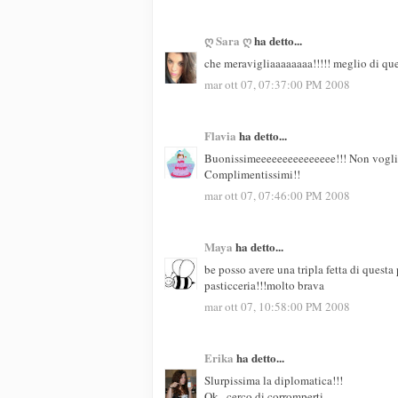
ღ Sara ღ
ha detto...
che meravigliaaaaaaaa!!!!! meglio di que
mar ott 07, 07:37:00 PM 2008
Flavia
ha detto...
Buonissimeeeeeeeeeeeeeee!!! Non voglio 
Complimentissimi!!
mar ott 07, 07:46:00 PM 2008
Maya
ha detto...
be posso avere una tripla fetta di questa 
pasticceria!!!molto brava
mar ott 07, 10:58:00 PM 2008
Erika
ha detto...
Slurpissima la diplomatica!!!
Ok...cerco di corromperti...