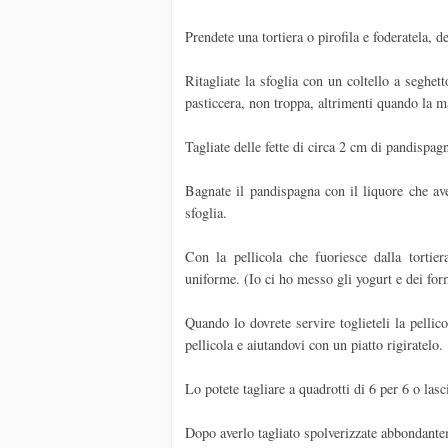
Prendete una tortiera o pirofila e foderatela,
Ritagliate la sfoglia con un coltello a seghett
pasticcera, non troppa, altrimenti quando la ma
Tagliate delle fette di circa 2 cm di pandispag
Bagnate il pandispagna con il liquore che avet
sfoglia.
Con la pellicola che fuoriesce dalla tortier
uniforme. (Io ci ho messo gli yogurt e dei form
Quando lo dovrete servire toglieteli la pellic
pellicola e aiutandovi con un piatto rigiratelo.
Lo potete tagliare a quadrotti di 6 per 6 o lasc
Dopo averlo tagliato spolverizzate abbondante