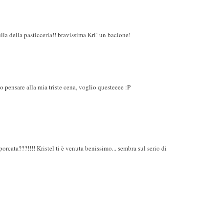
lla della pasticceria!! bravissima Kri! un bacione!
pensare alla mia triste cena, voglio questeeee :P
porcata???!!!! Kristel ti è venuta benissimo... sembra sul serio di