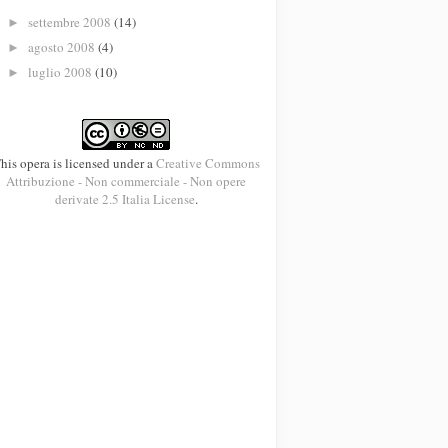
settembre 2008
(14)
►
agosto 2008
(4)
►
luglio 2008
(10)
►
his opera is licensed under a
Creative Commons
Attribuzione - Non commerciale - Non opere
derivate 2.5 Italia License
.