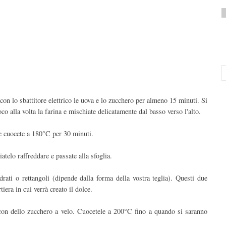
 con lo sbattitore elettrico le uova e lo zucchero per almeno 15 minuti. Si
o alla volta la farina e mischiate delicatamente dal basso verso l'alto.
 e cuocete a 180°C per 30 minuti.
telo raffreddare e passate alla sfoglia.
drati o rettangoli (dipende dalla forma della vostra teglia). Questi due
iera in cui verrà creato il dolce.
e con dello zucchero a velo. Cuocetele a 200°C fino a quando si saranno