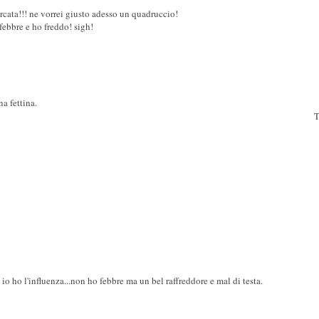
orcata!!! ne vorrei giusto adesso un quadruccio!
febbre e ho freddo! sigh!
a fettina.
T
io ho l'influenza...non ho febbre ma un bel raffreddore e mal di testa.