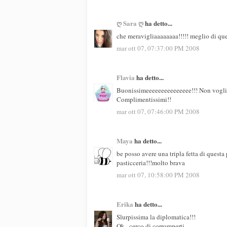
ღ Sara ღ
ha detto...
che meravigliaaaaaaaa!!!!! meglio di que
mar ott 07, 07:37:00 PM 2008
Flavia
ha detto...
Buonissimeeeeeeeeeeeeeee!!! Non voglio 
Complimentissimi!!
mar ott 07, 07:46:00 PM 2008
Maya
ha detto...
be posso avere una tripla fetta di questa 
pasticceria!!!molto brava
mar ott 07, 10:58:00 PM 2008
Erika
ha detto...
Slurpissima la diplomatica!!!
Ok...cerco di corromperti...