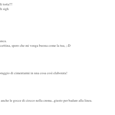
i torta!!!
gh sigh
anca.
ricettina, spero che mi venga buona come la tua, ;-D
coraggio di cimentarmi in una cosa così elaborata!
 anche le gocce di ciocco nella crema...giusto per badare alla linea.