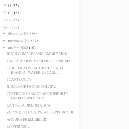
2011
(35)
►
2010
(16)
►
2009
(55)
►
2008
(53)
▼
dicembre 2008
(6)
►
novembre 2008
(9)
►
ottobre 2008
(10)
▼
BUON COMPLEANNO AMORE MIO!
TARTARE DI POMODORO E CAPRINO:
CIOCCOLATINI AL CIOCCOLATO
BIANCO - WAFER E SCAGLI...
I CANTUCCINI:
IL SALAME DI CIOCCOLATA:
CESTINI DI PARMIGIANO RIPIENI DI
FARRO E AVOCADO:
LA TORTA DIPLOMATICA:
ZUPPA DI ZUCCA, PATATE E PISTACCHI:
ANCORA PREMIIIIIIII!!!!!!!
LO STRUDEL: