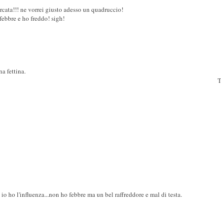
orcata!!! ne vorrei giusto adesso un quadruccio!
febbre e ho freddo! sigh!
a fettina.
T
io ho l'influenza...non ho febbre ma un bel raffreddore e mal di testa.