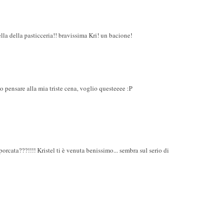
lla della pasticceria!! bravissima Kri! un bacione!
pensare alla mia triste cena, voglio questeeee :P
porcata???!!!! Kristel ti è venuta benissimo... sembra sul serio di