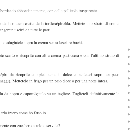
 debordando abbondantemente, con della pellicola trasparente.
o della misura esatta della tortiera/pirofila. Mettete uno strato di crema
ngerete uscirà da tutte le parti.
na e adagiatele sopra la crema senza lasciare buchi.
e scelto e ricoprite con altra crema pasticcera e con l'ultimo strato di
a/pirofila ricoprite completamente il dolce e metteteci sopra un peso
aggi). Mettetelo in frigo per un paio d'ore o per una notte intera.
ola da sopra e capovolgetelo su un tagliere. Toglieteli definitivamente la
iarlo intero come ho fatto io.
mente con zucchero a velo e servite!!