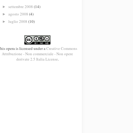
settembre 2008
(14)
►
agosto 2008
(4)
►
luglio 2008
(10)
►
his opera is licensed under a
Creative Commons
Attribuzione - Non commerciale - Non opere
derivate 2.5 Italia License
.