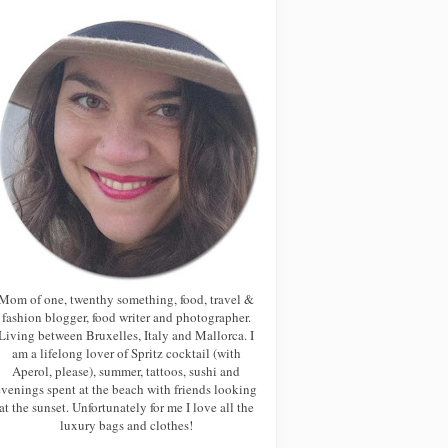
Mom of one, twenthy something, food, travel &
fashion blogger, food writer and photographer.
Living between Bruxelles, Italy and Mallorca. I
am a lifelong lover of Spritz cocktail (with
Aperol, please), summer, tattoos, sushi and
evenings spent at the beach with friends looking
at the sunset. Unfortunately for me I love all the
luxury bags and clothes!