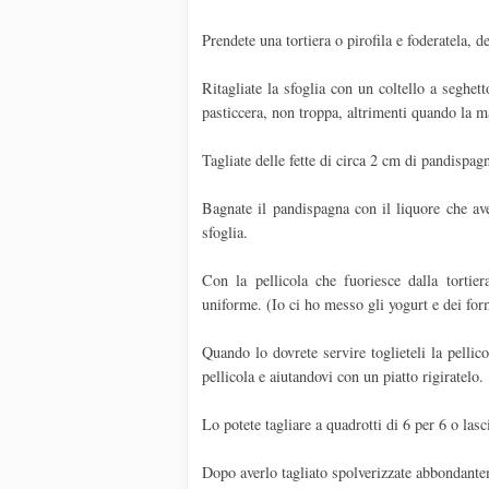
Prendete una tortiera o pirofila e foderatela,
Ritagliate la sfoglia con un coltello a seghett
pasticcera, non troppa, altrimenti quando la ma
Tagliate delle fette di circa 2 cm di pandispag
Bagnate il pandispagna con il liquore che avet
sfoglia.
Con la pellicola che fuoriesce dalla tortier
uniforme. (Io ci ho messo gli yogurt e dei form
Quando lo dovrete servire toglieteli la pellic
pellicola e aiutandovi con un piatto rigiratelo.
Lo potete tagliare a quadrotti di 6 per 6 o lasc
Dopo averlo tagliato spolverizzate abbondante