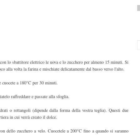
 con lo sbattitore elettrico le uova e lo zucchero per almeno 15 minuti. Si
o alla volta la farina e mischiate delicatamente dal basso verso l'alto.
 e cuocete a 180°C per 30 minuti.
telo raffreddare e passate alla sfoglia.
drati o rettangoli (dipende dalla forma della vostra teglia). Questi due
iera in cui verrà creato il dolce.
e con dello zucchero a velo. Cuocetele a 200°C fino a quando si saranno