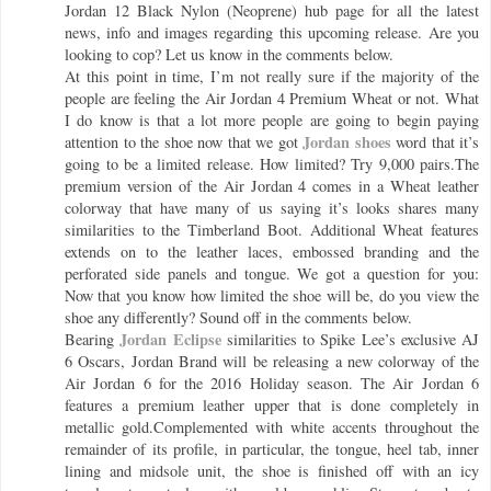
Jordan 12 Black Nylon (Neoprene) hub page for all the latest
news, info and images regarding this upcoming release. Are you
looking to cop? Let us know in the comments below.
At this point in time, I’m not really sure if the majority of the
people are feeling the Air Jordan 4 Premium Wheat or not. What
I do know is that a lot more people are going to begin paying
Jordan shoes
attention to the shoe now that we got
word that it’s
going to be a limited release. How limited? Try 9,000 pairs.The
premium version of the Air Jordan 4 comes in a Wheat leather
colorway that have many of us saying it’s looks shares many
similarities to the Timberland Boot. Additional Wheat features
extends on to the leather laces, embossed branding and the
perforated side panels and tongue. We got a question for you:
Now that you know how limited the shoe will be, do you view the
shoe any differently? Sound off in the comments below.
Jordan Eclipse
Bearing
similarities to Spike Lee’s exclusive AJ
6 Oscars, Jordan Brand will be releasing a new colorway of the
Air Jordan 6 for the 2016 Holiday season. The Air Jordan 6
features a premium leather upper that is done completely in
metallic gold.Complemented with white accents throughout the
remainder of its profile, in particular, the tongue, heel tab, inner
lining and midsole unit, the shoe is finished off with an icy