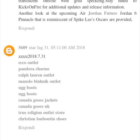
translucent outsole with gold speckling.Stay tuned to
KicksOnFire for additional updates and release information.
Jordan Future
Another look at the upcoming Air
Jordan 6
Pinnacle that is reminiscent of Spike Lee’s Oscars are provided,
Rispondi
5689
mar lug 31, 05:11:00 AM 2018
zzzzz2018.7.31
ecco outlet
pandora charms
ralph lauren outlet
manolo blahnik outlet
ugg boots
ugg boots
canada goose jackets
canada goose uk
true religion outlet store
christian louboutin shoes
Rispondi