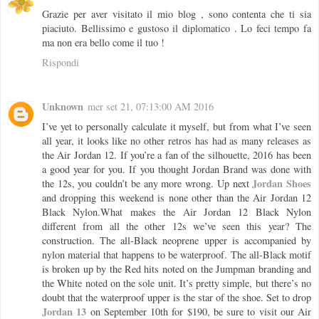
Grazie per aver visitato il mio blog , sono contenta che ti sia
piaciuto. Bellissimo e gustoso il diplomatico . Lo feci tempo fa
ma non era bello come il tuo !
Rispondi
Unknown
mer set 21, 07:13:00 AM 2016
I’ve yet to personally calculate it myself, but from what I’ve seen
all year, it looks like no other retros has had as many releases as
the Air Jordan 12. If you’re a fan of the silhouette, 2016 has been
a good year for you. If you thought Jordan Brand was done with
Jordan Shoes
the 12s, you couldn’t be any more wrong. Up next
and dropping this weekend is none other than the Air Jordan 12
Black Nylon.What makes the Air Jordan 12 Black Nylon
different from all the other 12s we’ve seen this year? The
construction. The all-Black neoprene upper is accompanied by
nylon material that happens to be waterproof. The all-Black motif
is broken up by the Red hits noted on the Jumpman branding and
the White noted on the sole unit. It’s pretty simple, but there’s no
doubt that the waterproof upper is the star of the shoe. Set to drop
Jordan 13
on September 10th for $190, be sure to visit our Air