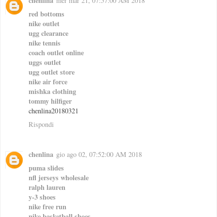
chenlina
mer mar 21, 07:57:00 AM 2018
red bottoms
nike outlet
ugg clearance
nike tennis
coach outlet online
uggs outlet
ugg outlet store
nike air force
mishka clothing
tommy hilfiger
chenlina20180321
Rispondi
chenlina
gio ago 02, 07:52:00 AM 2018
puma slides
nfl jerseys wholesale
ralph lauren
y-3 shoes
nike free run
nike basketball shoes