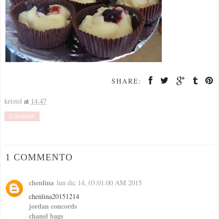
SHARE:
kristel
at
14:47
Condividi
1 COMMENTO
chenlina
lun dic 14, 03:01:00 AM 2015
chenlina20151214
jordan concords
chanel bags