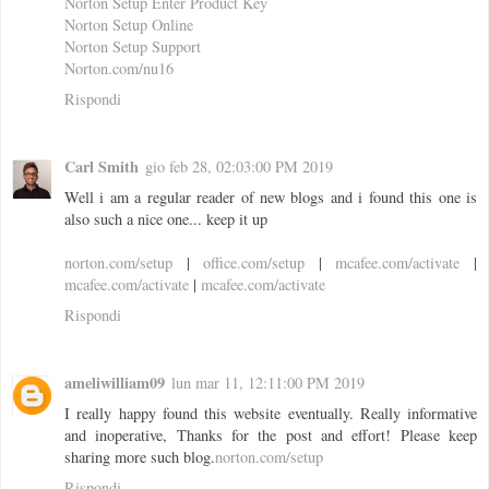
Norton Setup Enter Product Key
Norton Setup Online
Norton Setup Support
Norton.com/nu16
Rispondi
Carl Smith
gio feb 28, 02:03:00 PM 2019
Well i am a regular reader of new blogs and i found this one is
also such a nice one... keep it up
norton.com/setup
|
office.com/setup
|
mcafee.com/activate
|
mcafee.com/activate
|
mcafee.com/activate
Rispondi
ameliwilliam09
lun mar 11, 12:11:00 PM 2019
I really happy found this website eventually. Really informative
and inoperative, Thanks for the post and effort! Please keep
sharing more such blog.
norton.com/setup
Rispondi