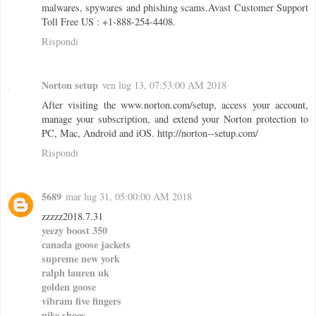
malwares, spywares and phishing scams.Avast Customer Support
Toll Free US : +1-888-254-4408.
Rispondi
Norton setup
ven lug 13, 07:53:00 AM 2018
After visiting the www.norton.com/setup, access your account,
manage your subscription, and extend your Norton protection to
PC, Mac, Android and iOS. http://norton--setup.com/
Rispondi
5689
mar lug 31, 05:00:00 AM 2018
zzzzz2018.7.31
yeezy boost 350
canada goose jackets
supreme new york
ralph lauren uk
golden goose
vibram five fingers
nike shoes