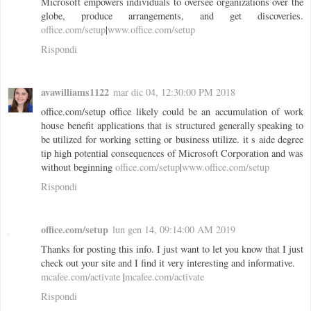
Microsoft empowers individuals to oversee organizations over the
globe, produce arrangements, and get discoveries.
office.com/setup
|
www.office.com/setup
Rispondi
avawilliams1122
mar dic 04, 12:30:00 PM 2018
office.com/setup office likely could be an accumulation of work
house benefit applications that is structured generally speaking to
be utilized for working setting or business utilize. it s aide degree
tip high potential consequences of Microsoft Corporation and was
without beginning
office.com/setup
|
www.office.com/setup
Rispondi
office.com/setup
lun gen 14, 09:14:00 AM 2019
Thanks for posting this info. I just want to let you know that I just
check out your site and I find it very interesting and informative.
mcafee.com/activate
|
mcafee.com/activate
Rispondi