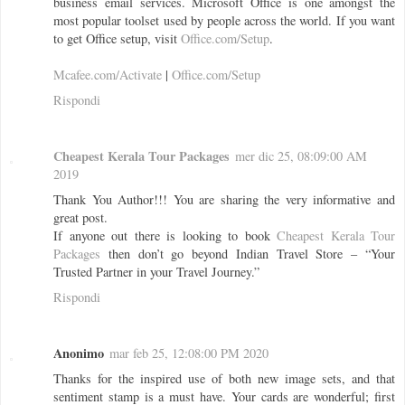
business email services. Microsoft Office is one amongst the
most popular toolset used by people across the world. If you want
to get Office setup, visit
Office.com/Setup
.
Mcafee.com/Activate
|
Office.com/Setup
Rispondi
Cheapest Kerala Tour Packages
mer dic 25, 08:09:00 AM
2019
Thank You Author!!! You are sharing the very informative and
great post.
If anyone out there is looking to book
Cheapest Kerala Tour
Packages
then don’t go beyond Indian Travel Store – “Your
Trusted Partner in your Travel Journey.”
Rispondi
Anonimo
mar feb 25, 12:08:00 PM 2020
Thanks for the inspired use of both new image sets, and that
sentiment stamp is a must have. Your cards are wonderful; first