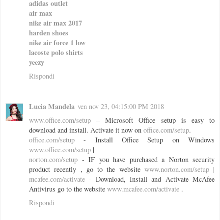
adidas outlet
air max
nike air max 2017
harden shoes
nike air force 1 low
lacoste polo shirts
yeezy
Rispondi
Lucia Mandela
ven nov 23, 04:15:00 PM 2018
www.office.com/setup
– Microsoft Office setup is easy to
download and install. Activate it now on
office.com/setup
.
office.com/setup
- Install Office Setup on Windows
www.office.com/setup
|
norton.com/setup
- IF you have purchased a Norton security
product recently , go to the website
www.norton.com/setup
|
mcafee.com/activate
- Download, Install and Activate McAfee
Antivirus go to the website
www.mcafee.com/activate
.
Rispondi