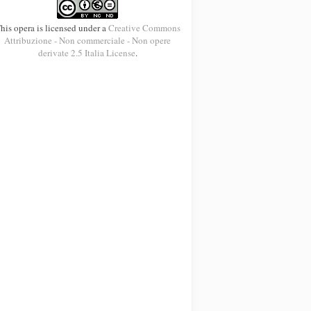
his opera is licensed under a
Creative Commons
Attribuzione - Non commerciale - Non opere
derivate 2.5 Italia License
.