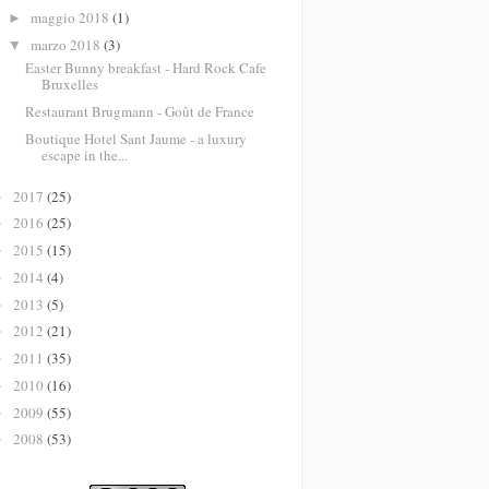
maggio 2018
(1)
►
marzo 2018
(3)
▼
Easter Bunny breakfast - Hard Rock Cafe
Bruxelles
Restaurant Brugmann - Goût de France
Boutique Hotel Sant Jaume - a luxury
escape in the...
2017
(25)
►
2016
(25)
►
2015
(15)
►
2014
(4)
►
2013
(5)
►
2012
(21)
►
2011
(35)
►
2010
(16)
►
2009
(55)
►
2008
(53)
►