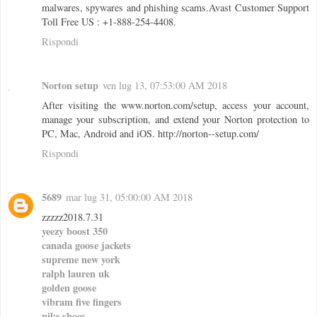
malwares, spywares and phishing scams.Avast Customer Support
Toll Free US : +1-888-254-4408.
Rispondi
Norton setup
ven lug 13, 07:53:00 AM 2018
After visiting the www.norton.com/setup, access your account,
manage your subscription, and extend your Norton protection to
PC, Mac, Android and iOS. http://norton--setup.com/
Rispondi
5689
mar lug 31, 05:00:00 AM 2018
zzzzz2018.7.31
yeezy boost 350
canada goose jackets
supreme new york
ralph lauren uk
golden goose
vibram five fingers
nike shoes