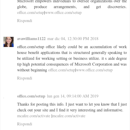
Microsoft empowers individuals to oversee organizations over the
globe, produce arrangements, and get discoveries.
office.com/setup
|
www.office.com/setup
Rispondi
avawilliams1122
mar dic 04, 12:30:00 PM 2018
office.com/setup office likely could be an accumulation of work
house benefit applications that is structured generally speaking to
be utilized for working setting or business utilize. it s aide degree
tip high potential consequences of Microsoft Corporation and was
without beginning
office.com/setup
|
www.office.com/setup
Rispondi
office.com/setup
lun gen 14, 09:14:00 AM 2019
Thanks for posting this info. I just want to let you know that I just
check out your site and I find it very interesting and informative.
mcafee.com/activate
|
mcafee.com/activate
Rispondi