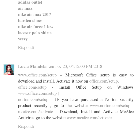
adidas outlet
air max
nike air max 2017
harden shoes
nike air force 1 low
lacoste polo shirts
yeezy
Rispondi
Lucia Mandela
ven nov 23, 04:15:00 PM 2018
www.office.com/setup
– Microsoft Office setup is easy to
download and install. Activate it now on
office.com/setup
.
office.com/setup
- Install Office Setup on Windows
www.office.com/setup
|
norton.com/setup
- IF you have purchased a Norton security
product recently , go to the website
www.norton.com/setup
|
mcafee.com/activate
- Download, Install and Activate McAfee
Antivirus go to the website
www.mcafee.com/activate
.
Rispondi