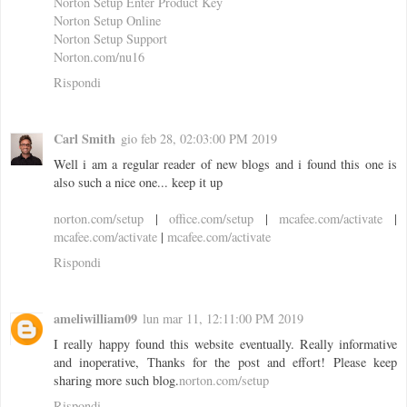
Norton Setup Enter Product Key
Norton Setup Online
Norton Setup Support
Norton.com/nu16
Rispondi
Carl Smith
gio feb 28, 02:03:00 PM 2019
Well i am a regular reader of new blogs and i found this one is
also such a nice one... keep it up
norton.com/setup
|
office.com/setup
|
mcafee.com/activate
|
mcafee.com/activate
|
mcafee.com/activate
Rispondi
ameliwilliam09
lun mar 11, 12:11:00 PM 2019
I really happy found this website eventually. Really informative
and inoperative, Thanks for the post and effort! Please keep
sharing more such blog.
norton.com/setup
Rispondi