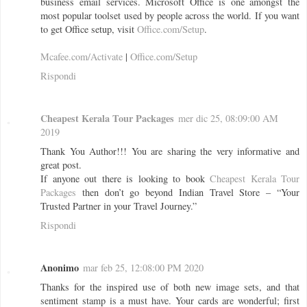
business email services. Microsoft Office is one amongst the
most popular toolset used by people across the world. If you want
to get Office setup, visit
Office.com/Setup
.
Mcafee.com/Activate
|
Office.com/Setup
Rispondi
Cheapest Kerala Tour Packages
mer dic 25, 08:09:00 AM
2019
Thank You Author!!! You are sharing the very informative and
great post.
If anyone out there is looking to book
Cheapest Kerala Tour
Packages
then don’t go beyond Indian Travel Store – “Your
Trusted Partner in your Travel Journey.”
Rispondi
Anonimo
mar feb 25, 12:08:00 PM 2020
Thanks for the inspired use of both new image sets, and that
sentiment stamp is a must have. Your cards are wonderful; first