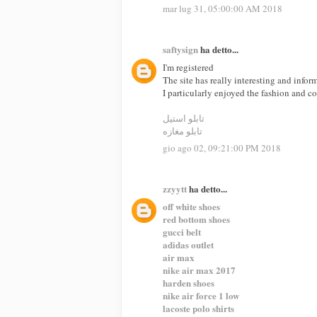
mar lug 31, 05:00:00 AM 2018
saftysign
ha detto...
I'm registered
The site has really interesting and infor
I particularly enjoyed the fashion and c
تابلو استيل
تابلو مغازه
gio ago 02, 09:21:00 PM 2018
zzyytt
ha detto...
off white shoes
red bottom shoes
gucci belt
adidas outlet
air max
nike air max 2017
harden shoes
nike air force 1 low
lacoste polo shirts