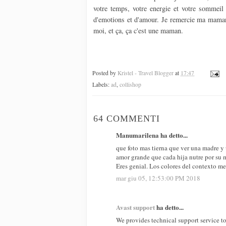
votre temps, votre energie et votre sommeil
d'emotions et d'amour. Je remercie ma maman d
moi, et ça, ça c'est une maman.
Posted by
Kristel - Travel Blogger
at
17:47
Labels:
ad
,
collishop
64 COMMENTI
Manumarilena ha detto...
que foto mas tierna que ver una madre y 
amor grande que cada hija nutre por su 
Eres genial. Los colores del contexto me
mar giu 05, 12:53:00 PM 2018
Avast support
ha detto...
We provides technical support service to