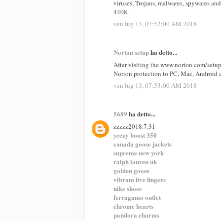
viruses, Trojans, malwares, spywares an
4408.
ven lug 13, 07:52:00 AM 2018
Norton setup
ha detto...
After visiting the www.norton.com/setup
Norton protection to PC, Mac, Android a
ven lug 13, 07:53:00 AM 2018
5689
ha detto...
zzzzz2018.7.31
yeezy boost 350
canada goose jackets
supreme new york
ralph lauren uk
golden goose
vibram five fingers
nike shoes
ferragamo outlet
chrome hearts
pandora charms