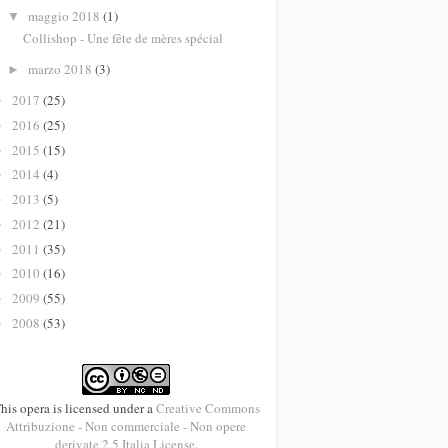
maggio 2018
(1)
▼
Collishop - Une fête de mères spécial
marzo 2018
(3)
►
2017
(25)
►
2016
(25)
►
2015
(15)
►
2014
(4)
►
2013
(5)
►
2012
(21)
►
2011
(35)
►
2010
(16)
►
2009
(55)
►
2008
(53)
►
his opera is licensed under a
Creative Commons
Attribuzione - Non commerciale - Non opere
derivate 2.5 Italia License
.