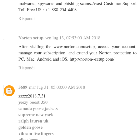
malwares, spywares and phishing scams.Avast Customer Support
Toll Free US : +1-888-254-4408.
Rispondi
Norton setup
ven lug 13, 07:53:00 AM 2018
After visiting the www.norton.com/setup, access your account,
manage your subscription, and extend your Norton protection to
PC, Mac, Android and iOS. http://norton--setup.com/
Rispondi
5689
mar lug 31, 05:00:00 AM 2018
zzzzz2018.7.31
yeezy boost 350
canada goose jackets
supreme new york
ralph lauren uk
golden goose
vibram five fingers
nike shoes