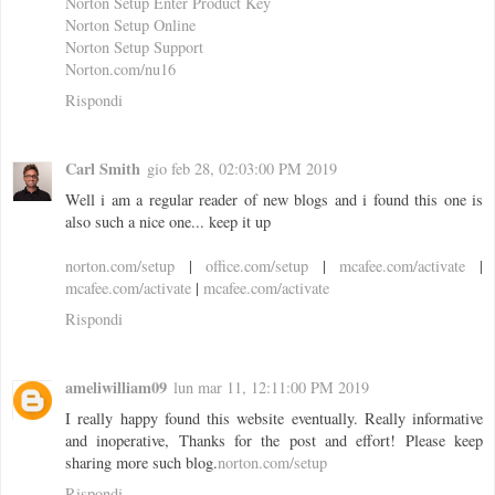
Norton Setup Enter Product Key
Norton Setup Online
Norton Setup Support
Norton.com/nu16
Rispondi
Carl Smith
gio feb 28, 02:03:00 PM 2019
Well i am a regular reader of new blogs and i found this one is
also such a nice one... keep it up
norton.com/setup
|
office.com/setup
|
mcafee.com/activate
|
mcafee.com/activate
|
mcafee.com/activate
Rispondi
ameliwilliam09
lun mar 11, 12:11:00 PM 2019
I really happy found this website eventually. Really informative
and inoperative, Thanks for the post and effort! Please keep
sharing more such blog.
norton.com/setup
Rispondi