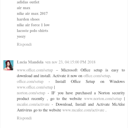
adidas outlet
air max
nike air max 2017
harden shoes
nike air force 1 low
lacoste polo shirts
yeezy
Rispondi
Lucia Mandela
ven nov 23, 04:15:00 PM 2018
www.office.com/setup
– Microsoft Office setup is easy to
download and install. Activate it now on
office.com/setup
.
office.com/setup
- Install Office Setup on Windows
www.office.com/setup
|
norton.com/setup
- IF you have purchased a Norton security
product recently , go to the website
www.norton.com/setup
|
mcafee.com/activate
- Download, Install and Activate McAfee
Antivirus go to the website
www.mcafee.com/activate
.
Rispondi