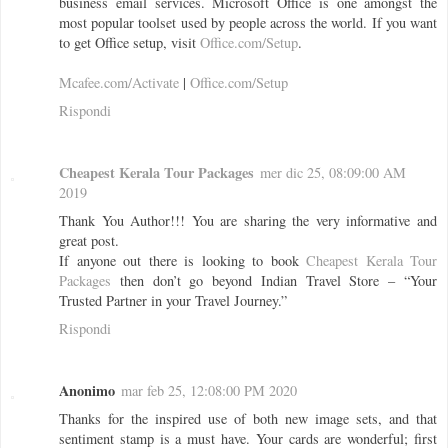
business email services. Microsoft Office is one amongst the
most popular toolset used by people across the world. If you want
to get Office setup, visit
Office.com/Setup
.
Mcafee.com/Activate
|
Office.com/Setup
Rispondi
Cheapest Kerala Tour Packages
mer dic 25, 08:09:00 AM
2019
Thank You Author!!! You are sharing the very informative and
great post.
If anyone out there is looking to book
Cheapest Kerala Tour
Packages
then don’t go beyond Indian Travel Store – “Your
Trusted Partner in your Travel Journey.”
Rispondi
Anonimo
mar feb 25, 12:08:00 PM 2020
Thanks for the inspired use of both new image sets, and that
sentiment stamp is a must have. Your cards are wonderful; first