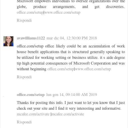
Microsoft empowers individuals to oversee organizations over the
globe, produce arrangements, and get discoveries.
office.com/setup
|
www.office.com/setup
Rispondi
avawilliams1122
mar dic 04, 12:30:00 PM 2018
office.com/setup office likely could be an accumulation of work
house benefit applications that is structured generally speaking to
be utilized for working setting or business utilize. it s aide degree
tip high potential consequences of Microsoft Corporation and was
without beginning
office.com/setup
|
www.office.com/setup
Rispondi
office.com/setup
lun gen 14, 09:14:00 AM 2019
Thanks for posting this info. I just want to let you know that I just
check out your site and I find it very interesting and informative.
mcafee.com/activate
|
mcafee.com/activate
Rispondi