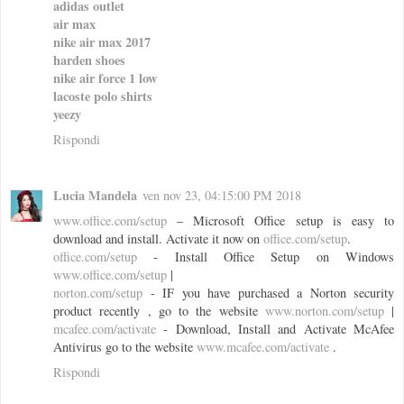
adidas outlet
air max
nike air max 2017
harden shoes
nike air force 1 low
lacoste polo shirts
yeezy
Rispondi
Lucia Mandela
ven nov 23, 04:15:00 PM 2018
www.office.com/setup
– Microsoft Office setup is easy to
download and install. Activate it now on
office.com/setup
.
office.com/setup
- Install Office Setup on Windows
www.office.com/setup
|
norton.com/setup
- IF you have purchased a Norton security
product recently , go to the website
www.norton.com/setup
|
mcafee.com/activate
- Download, Install and Activate McAfee
Antivirus go to the website
www.mcafee.com/activate
.
Rispondi