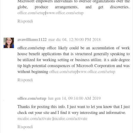
Microsoft empowers individuals to oversee organizations over the
globe, produce arrangements, and get discoveries.
office.com/setup
|
www.office.com/setup
Rispondi
avawilliams1122
mar dic 04, 12:30:00 PM 2018
office.com/setup office likely could be an accumulation of work
house benefit applications that is structured generally speaking to
be utilized for working setting or business utilize. it s aide degree
tip high potential consequences of Microsoft Corporation and was
without beginning
office.com/setup
|
www.office.com/setup
Rispondi
office.com/setup
lun gen 14, 09:14:00 AM 2019
Thanks for posting this info. I just want to let you know that I just
check out your site and I find it very interesting and informative.
mcafee.com/activate
|
mcafee.com/activate
Rispondi