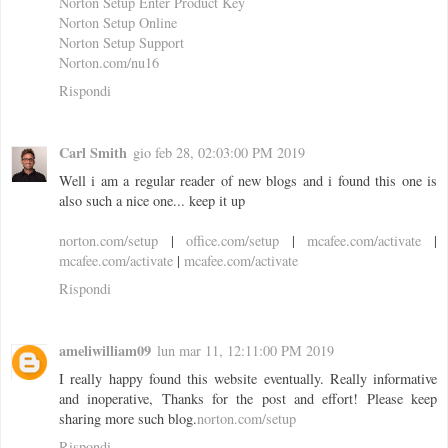
Norton Setup Enter Product Key
Norton Setup Online
Norton Setup Support
Norton.com/nu16
Rispondi
Carl Smith
gio feb 28, 02:03:00 PM 2019
Well i am a regular reader of new blogs and i found this one is
also such a nice one... keep it up
norton.com/setup
|
office.com/setup
|
mcafee.com/activate
|
mcafee.com/activate
|
mcafee.com/activate
Rispondi
ameliwilliam09
lun mar 11, 12:11:00 PM 2019
I really happy found this website eventually. Really informative
and inoperative, Thanks for the post and effort! Please keep
sharing more such blog.
norton.com/setup
Rispondi