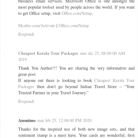
business email services. Microsoft Office is one amongst the
most popular toolset used by people across the world. If you want
to get Office setup, visit
Office.com/Setup
.
Mcafee.com/Activate
|
Office.com/Setup
Rispondi
Cheapest Kerala Tour Packages
mer dic 25, 08:09:00 AM
2019
Thank You Author!!! You are sharing the very informative and
great post.
If anyone out there is looking to book
Cheapest Kerala Tour
Packages
then don’t go beyond Indian Travel Store – “Your
Trusted Partner in your Travel Journey.”
Rispondi
Anonimo
mar feb 25, 12:08:00 PM 2020
Thanks for the inspired use of both new image sets, and that
sentiment stamp is a must have. Your cards are wonderful; first