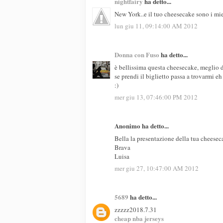
nightfairy
ha detto...
New York..e il tuo cheesecake sono i mi
lun giu 11, 09:14:00 AM 2012
Donna con Fuso
ha detto...
è bellissima questa cheesecake, meglio d
se prendi il biglietto passa a trovarmi eh
:)
mer giu 13, 07:46:00 PM 2012
Anonimo ha detto...
Bella la presentazione della tua cheesec
Brava
Luisa
mer giu 27, 10:47:00 AM 2012
5689
ha detto...
zzzzz2018.7.31
cheap nba jerseys