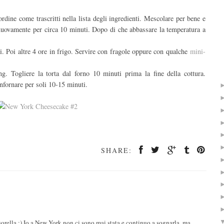
 ordine come trascritti nella lista degli ingredienti. Mescolare per bene e
e nuovamente per circa 10 minuti. Dopo di che abbassare la temperatura a
ri. Poi altre 4 ore in frigo. Servire con fragole oppure con qualche
mini-
ing. Togliere la torta dal forno 10 minuti prima la fine della cottura.
nfornare per soli 10-15 minuti.
SHARE:
sorella :) Io a New York non ci sono mai stata e continuo a sognarla, ma