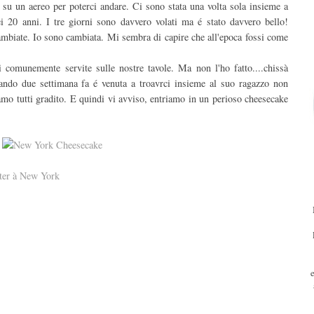
 su un aereo per poterci andare. Ci sono stata una volta sola insieme a
ei 20 anni. I tre giorni sono davvero volati ma é stato davvero bello!
ambiate. Io sono cambiata. Mi sembra di capire che all'epoca fossi come
 comunemente servite sulle nostre tavole. Ma non l'ho fatto....chissà
ando due settimana fa é venuta a troavrci insieme al suo ragazzo non
amo tutti gradito. E quindi vi avviso, entriamo in un perioso cheesecake
er à New York