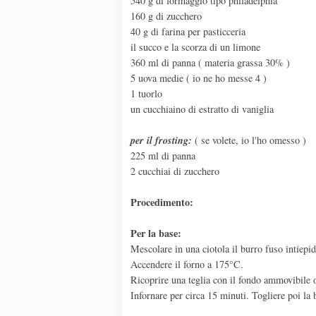
540 g di formaggio tipo philadelphia
160 g di zucchero
40 g di farina per pasticceria
il succo e la scorza di un limone
360 ml di panna ( materia grassa 30% )
5 uova medie ( io ne ho messe 4 )
1 tuorlo
un cucchiaino di estratto di vaniglia
per il frosting:
( se volete, io l'ho omesso )
225 ml di panna
2 cucchiai di zucchero
Procedimento:
Per la base:
Mescolare in una ciotola il burro fuso intiepidi
Accendere il forno a 175°C.
Ricoprire una teglia con il fondo ammovibile o
Infornare per circa 15 minuti. Togliere poi la