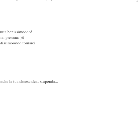
enuta benissimoooo!
ai presaaa:-)))
ntissimooooo tornarci!
nche la tua cheese cke.. stupenda...