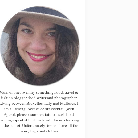
Mom of one, twenthy something, food, travel &
fashion blogger, food writer and photographer.
Living between Bruxelles, Italy and Mallorca. I
am a lifelong lover of Spritz cocktail (with
Aperol, please), summer, tattoos, sushi and
evenings spent at the beach with friends looking
at the sunset. Unfortunately for me I love all the
luxury bags and clothes!