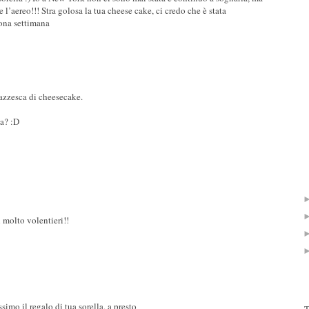
 l’aereo!!! Stra golosa la tua cheese cake, ci credo che è stata
uona settimana
pazzesca di cheesecake.
na? :D
 molto volentieri!!
simo il regalo di tua sorella, a presto
T