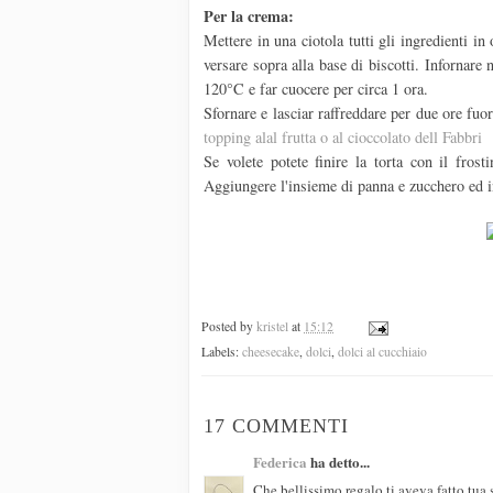
Per la crema:
Mettere in una ciotola tutti gli ingredienti in
versare sopra alla base di biscotti. Infornar
120°C e far cuocere per circa 1 ora.
Sfornare e lasciar raffreddare per due ore fuo
topping alal frutta o al cioccolato dell Fabbri
Se volete potete finire la torta con il frost
Aggiungere l'insieme di panna e zucchero ed i
Posted by
kristel
at
15:12
Labels:
cheesecake
,
dolci
,
dolci al cucchiaio
17 COMMENTI
Federica
ha detto...
Che bellissimo regalo ti aveva fatto tua 