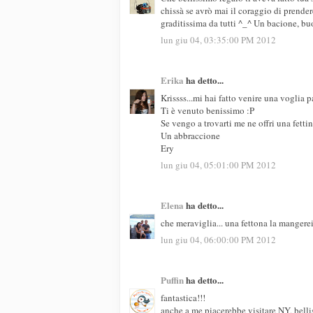
chissà se avrò mai il coraggio di prendere
graditissima da tutti ^_^ Un bacione, b
lun giu 04, 03:35:00 PM 2012
Erika
ha detto...
Krissss...mi hai fatto venire una voglia 
Ti è venuto benissimo :P
Se vengo a trovarti me ne offri una fetti
Un abbraccione
Ery
lun giu 04, 05:01:00 PM 2012
Elena
ha detto...
che meraviglia... una fettona la mangerei
lun giu 04, 06:00:00 PM 2012
Puffin
ha detto...
fantastica!!!
anche a me piacerebbe visitare NY, bellis