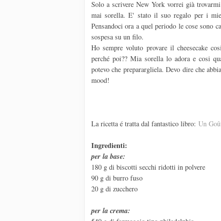
Solo a scrivere New York vorrei già trovarmi
mai sorella. E' stato il suo regalo per i mi
Pensandoci ora a quel periodo le cose sono c
sospesa su un filo.
Ho sempre voluto provare il cheesecake cosi
perché poi?? Mia sorella lo adora e cosi qu
potevo che preparargliela. Devo dire che abbi
mood!
La ricetta é tratta dal fantastico libro:
Un Goût
Ingredienti:
per la base:
180 g di biscotti secchi ridotti in polvere
90 g di burro fuso
20 g di zucchero
per la crema: