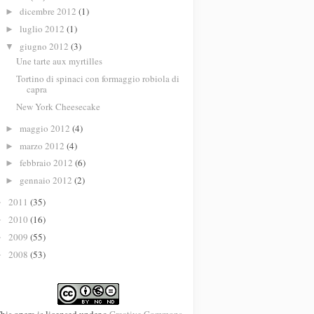
dicembre 2012
(1)
►
luglio 2012
(1)
►
giugno 2012
(3)
▼
Une tarte aux myrtilles
Tortino di spinaci con formaggio robiola di
capra
New York Cheesecake
maggio 2012
(4)
►
marzo 2012
(4)
►
febbraio 2012
(6)
►
gennaio 2012
(2)
►
2011
(35)
►
2010
(16)
►
2009
(55)
►
2008
(53)
►
his opera is licensed under a
Creative Commons