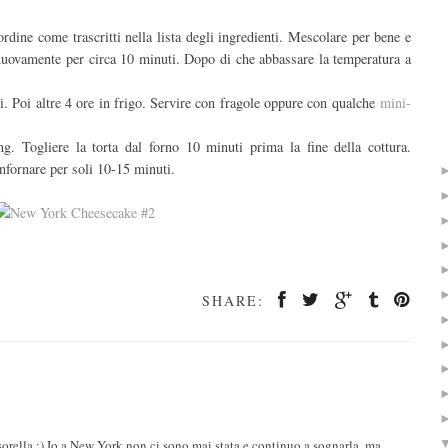
 ordine come trascritti nella lista degli ingredienti. Mescolare per bene e
e nuovamente per circa 10 minuti. Dopo di che abbassare la temperatura a
ri. Poi altre 4 ore in frigo. Servire con fragole oppure con qualche
mini-
ing. Togliere la torta dal forno 10 minuti prima la fine della cottura.
nfornare per soli 10-15 minuti.
SHARE:
sorella :) Io a New York non ci sono mai stata e continuo a sognarla, ma