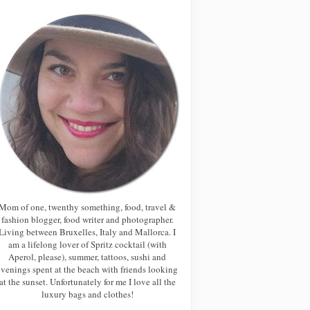
Mom of one, twenthy something, food, travel &
fashion blogger, food writer and photographer.
Living between Bruxelles, Italy and Mallorca. I
am a lifelong lover of Spritz cocktail (with
Aperol, please), summer, tattoos, sushi and
evenings spent at the beach with friends looking
at the sunset. Unfortunately for me I love all the
luxury bags and clothes!