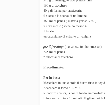
540 g di formaggio tipo philadelphia
160 g di zucchero
40 g di farina per pasticceria
il succo e la scorza di un limone
360 ml di panna ( materia grassa 30% )
5 uova medie ( io ne ho messe 4 )
1 tuorlo
un cucchiaino di estratto di vaniglia
per il frosting:
( se volete, io l'ho omesso )
225 ml di panna
2 cucchiai di zucchero
Procedimento:
Per la base:
Mescolare in una ciotola il burro fuso intiepidi
Accendere il forno a 175°C.
Ricoprire una teglia con il fondo ammovibile o
Infornare per circa 15 minuti. Togliere poi la