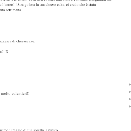
 l’aereo!!! Stra golosa la tua cheese cake, ci credo che è stata
uona settimana
pazzesca di cheesecake.
na? :D
 molto volentieri!!
simo il regalo di tua sorella, a presto
T