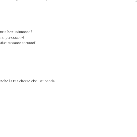
enuta benissimoooo!
ai presaaa:-)))
ntissimooooo tornarci!
nche la tua cheese cke.. stupenda...