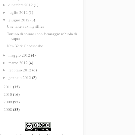
dicembre 2012
(1)
►
luglio 2012
(1)
►
giugno 2012
(3)
▼
Une tarte aux myrtilles
Tortino di spinaci con formaggio robiola di
capra
New York Cheesecake
maggio 2012
(4)
►
marzo 2012
(4)
►
febbraio 2012
(6)
►
gennaio 2012
(2)
►
2011
(35)
►
2010
(16)
►
2009
(55)
►
2008
(53)
►
his opera is licensed under a
Creative Commons