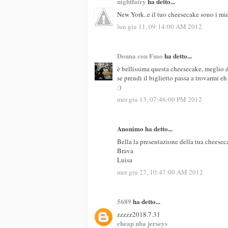
nightfairy
ha detto...
New York..e il tuo cheesecake sono i mi
lun giu 11, 09:14:00 AM 2012
Donna con Fuso
ha detto...
è bellissima questa cheesecake, meglio d
se prendi il biglietto passa a trovarmi eh
:)
mer giu 13, 07:46:00 PM 2012
Anonimo ha detto...
Bella la presentazione della tua cheesec
Brava
Luisa
mer giu 27, 10:47:00 AM 2012
5689
ha detto...
zzzzz2018.7.31
cheap nba jerseys