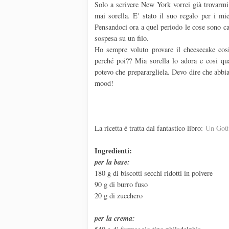
Solo a scrivere New York vorrei già trovarmi
mai sorella. E' stato il suo regalo per i mi
Pensandoci ora a quel periodo le cose sono c
sospesa su un filo.
Ho sempre voluto provare il cheesecake cosi
perché poi?? Mia sorella lo adora e cosi qu
potevo che preparargliela. Devo dire che abbi
mood!
La ricetta é tratta dal fantastico libro:
Un Goût
Ingredienti:
per la base:
180 g di biscotti secchi ridotti in polvere
90 g di burro fuso
20 g di zucchero
per la crema: