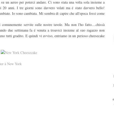
 su un aereo per poterci andare. Ci sono stata una volta sola insieme a
ei 20 anni. I tre giorni sono davvero volati ma é stato davvero bello!
ambiate. Io sono cambiata. Mi sembra di capire che all'epoca fossi come
 comunemente servite sulle nostre tavole. Ma non l'ho fatto....chissà
ando due settimana fa é venuta a troavrci insieme al suo ragazzo non
amo tutti gradito. E quindi vi avviso, entriamo in un perioso cheesecake
er à New York