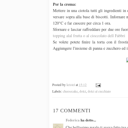
Per la crema:
Mettere in una ciotola tutti gli ingredienti in
versare sopra alla base di biscotti. Infornar
120°C e far cuocere per circa 1 ora.
Sfornare e lasciar raffreddare per due ore fuo
topping alal frutta o al cioccolato dell Fabbri
Se volete potete finire la torta con il frost
Aggiungere l'insieme di panna e zucchero ed i
Posted by
kristel
at
15:12
Labels:
cheesecake
,
dolci
,
dolci al cucchiaio
17 COMMENTI
Federica
ha detto...
Che bellissimo regalo ti aveva fatto tua 