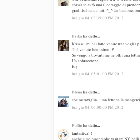
chissà se avrò mai il coraggio di prendere
graditissima da tutti ^_^ Un bacione, b
lun giu 04, 03:35:00 PM 2012
Erika
ha detto...
Krissss...mi hai fatto venire una voglia 
Ti è venuto benissimo :P
Se vengo a trovarti me ne offri una fetti
Un abbraccione
Ery
lun giu 04, 05:01:00 PM 2012
Elena
ha detto...
che meraviglia... una fettona la mangerei
lun giu 04, 06:00:00 PM 2012
Puffin
ha detto...
fantastica!!!
anche a me piacerebbe visitare NY, bellis