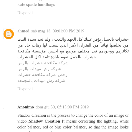
kate spade handbags
Rispondi
ahmed
sab mag 18, 09:01:00 PM 2019
حشرات بالجبيل يؤفر عليك كل الجهد والتعب ، ولم تجد سيدة البيت
من يخلصها نهائياً من الفئران الأمر الذي يسبب لها رهاب حاد من
تكاثرهم ووجودهم في مختلف موضع مع احسن مؤسسة مكافحة
حشرات بالجبيل نقوم بابادة تامة لكل الحشرات .
شركة مكافحة حشرات بالرس
شركة رش مبيدات بالرس
ارخص شركة مكافحة حشرات
شركة رش مبيدات بالمجمعة
Rispondi
Anonimo
dom giu 30, 05:13:00 PM 2019
Shadow Creation is the process to change the color of an image or
Shadow Creation
video..
It means correcting the lighting, white
color balance, red or blue color balance, so that the image looks