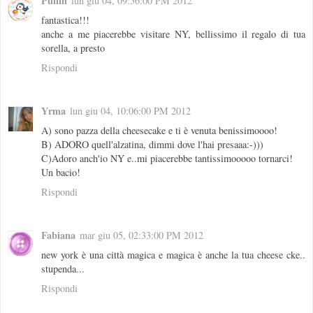
Puffin
lun giu 04, 09:56:00 PM 2012
fantastica!!!
anche a me piacerebbe visitare NY, bellissimo il regalo di tua
sorella, a presto
Rispondi
Yrma
lun giu 04, 10:06:00 PM 2012
A) sono pazza della cheesecake e ti è venuta benissimoooo!
B) ADORO quell'alzatina, dimmi dove l'hai presaaa:-)))
C)Adoro anch'io NY e..mi piacerebbe tantissimooooo tornarci!
Un bacio!
Rispondi
Fabiana
mar giu 05, 02:33:00 PM 2012
new york è una città magica e magica è anche la tua cheese cke..
stupenda...
Rispondi