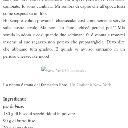
cambiate. Io sono cambiata. Mi sembra di capire che all'epoca fossi
come sospesa su un filo.
Ho sempre voluto provare il cheesecake cosi comunemente servite
sulle nostre tavole. Ma non l'ho fatto....chissà perché poi?? Mia
sorella lo adora e cosi quando due settimana fa é venuta a troavrci
insieme al suo ragazzo non potevo che preparargliela. Devo dire
che abbiamo tutti gradito. E quindi vi avviso, entriamo in un
perioso cheesecake mood!
La ricetta é tratta dal fantastico libro:
Un Goûter à New York
Ingredienti:
per la base:
180 g di biscotti secchi ridotti in polvere
90 g di burro fuso
20 g di zucchero