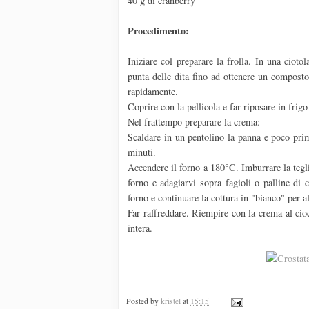
40 g di cranberry
Procedimento:
Iniziare col preparare la frolla. In una cioto
punta delle dita fino ad ottenere un composto
rapidamente.
Coprire con la pellicola e far riposare in frigo
Nel frattempo preparare la crema:
Scaldare in un pentolino la panna e poco prim
minuti.
Accendere il forno a 180°C. Imburrare la tegli
forno e adagiarvi sopra fagioli o palline di 
forno e continuare la cottura in "bianco" per al
Far raffreddare. Riempire con la crema al cioc
intera.
Posted by
kristel
at
15:15