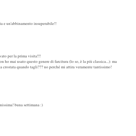
rta e un'abbinamento insuperabile!!
vato per la prima visita!!!
n ho mai usato questo genere di farcitura (lo so, è la più classica...): ma
a crostata quando tagli??? no perché mi attira veramente tantissimo!
onissima! buna settimana :)