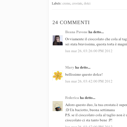
Labels:
creme
,
crostate
,
dolci
24 COMMENTI
Ileana Pavone
ha detto...
Ovviamente il cioccolato che cola al ta
sei stata bravissima, questa torta è magn
lun mar 26, 03:26:00 PM 2012
Mary
ha detto...
bellissimo questo dolce!
lun mar 26, 03:42:00 PM 2012
Federica
ha detto...
Adoro questo duo, la tua crostata è sup
:D Un baciotto, buona settimana
P.S. se il cioccolato cola al taglio non 
cioccolato ci sta tanto bene :P!
lun mar 26, 03:47:00 PM 2012