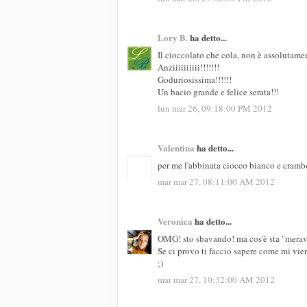
Lory B.
ha detto...
Il cioccolato che cola, non è assolutam
Anziiiiiiiiii!!!!!!!
Goduriosissima!!!!!!
Un bacio grande e felice serata!!!
lun mar 26, 09:18:00 PM 2012
Valentina
ha detto...
per me l'abbinata ciocco bianco e crambe
mar mar 27, 08:11:00 AM 2012
Veronica
ha detto...
OMG! sto sbavando! ma cos'è sta "me
Se ci provo ti faccio sapere come mi vie
;)
mar mar 27, 10:32:00 AM 2012