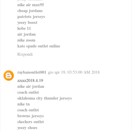
nike air max95
cheap jordans
patriots jerseys
yeezy boost
kobe 11
air jordan
nike zoom
kate spade outlet online
Rispondi
raybanoutlet001
gio apr 19, 03:53:00 AM 2018
zzzzz2018.4.19
nike air jordan
coach outlet
oklahoma city thunder jerseys
nike tn
coach outlet
browns jerseys
skechers outlet
yeezy shoes