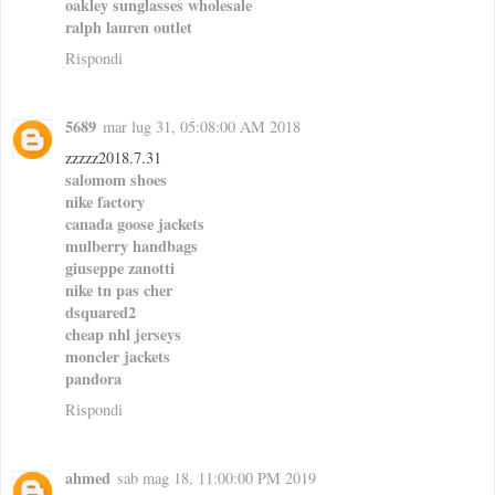
oakley sunglasses wholesale
ralph lauren outlet
Rispondi
5689
mar lug 31, 05:08:00 AM 2018
zzzzz2018.7.31
salomom shoes
nike factory
canada goose jackets
mulberry handbags
giuseppe zanotti
nike tn pas cher
dsquared2
cheap nhl jerseys
moncler jackets
pandora
Rispondi
ahmed
sab mag 18, 11:00:00 PM 2019