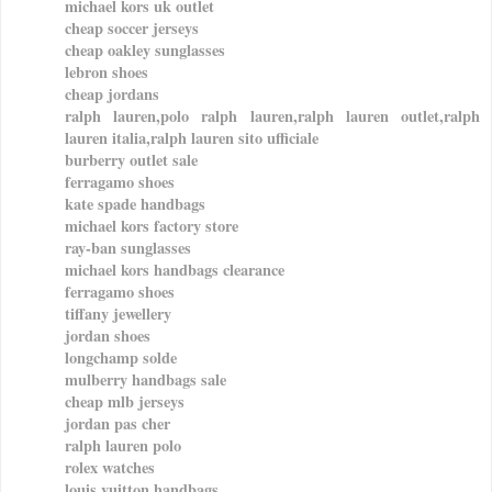
michael kors uk outlet
cheap soccer jerseys
cheap oakley sunglasses
lebron shoes
cheap jordans
ralph lauren,polo ralph lauren,ralph lauren outlet,ralph
lauren italia,ralph lauren sito ufficiale
burberry outlet sale
ferragamo shoes
kate spade handbags
michael kors factory store
ray-ban sunglasses
michael kors handbags clearance
ferragamo shoes
tiffany jewellery
jordan shoes
longchamp solde
mulberry handbags sale
cheap mlb jerseys
jordan pas cher
ralph lauren polo
rolex watches
louis vuitton handbags