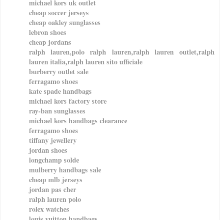
michael kors uk outlet
cheap soccer jerseys
cheap oakley sunglasses
lebron shoes
cheap jordans
ralph lauren,polo ralph lauren,ralph lauren outlet,ralph
lauren italia,ralph lauren sito ufficiale
burberry outlet sale
ferragamo shoes
kate spade handbags
michael kors factory store
ray-ban sunglasses
michael kors handbags clearance
ferragamo shoes
tiffany jewellery
jordan shoes
longchamp solde
mulberry handbags sale
cheap mlb jerseys
jordan pas cher
ralph lauren polo
rolex watches
louis vuitton handbags