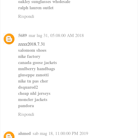
oakley sunglasses wholesale
ralph lauren outlet
Rispondi
5689
mar lug 31, 05:08:00 AM 2018
zzzzz2018.7.31
salomom shoes
nike factory
canada goose jackets
mulberry handbags
giuseppe zanotti
nike tn pas cher
dsquared2
cheap nhl jerseys
moncler jackets
pandora
Rispondi
ahmed
sab mag 18, 11:00:00 PM 2019