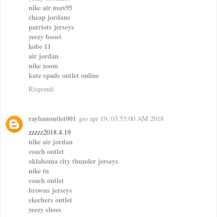
nike air max95
cheap jordans
patriots jerseys
yeezy boost
kobe 11
air jordan
nike zoom
kate spade outlet online
Rispondi
raybanoutlet001
gio apr 19, 03:53:00 AM 2018
zzzzz2018.4.19
nike air jordan
coach outlet
oklahoma city thunder jerseys
nike tn
coach outlet
browns jerseys
skechers outlet
yeezy shoes