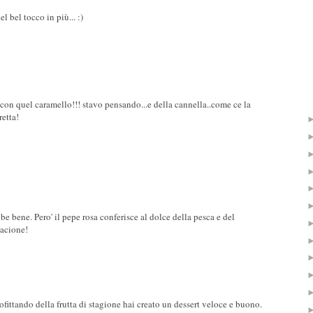
l bel tocco in più... :)
 con quel caramello!!! stavo pensando...e della cannella..come ce la
etta!
e bene. Pero' il pepe rosa conferisce al dolce della pesca e del
bacione!
ofittando della frutta di stagione hai creato un dessert veloce e buono.