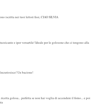
o iscritta nei tuoi lettori fissi, CIAO SILVIA
uzzicante e iper versartile! Ideale per le golosone che ci tengono alla
incuriosisce! Un bacione!
icetta golosa... perfetta se non hai voglia di accendere il forno... e poi
ata