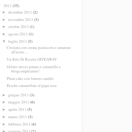
2011
(35)
▼
dicembre 2011
(2)
►
novembre 2011
(3)
►
ottobre 2011
(1)
►
agosto 2011
(1)
►
luglio 2011
(5)
▼
Crostata con crema pasticcera e amarene
all'aceto ...
Un Kilo Di Ricette GIVEAWAY
Gelato stecco panna e caramello e
blogcompleanno!
Plum cake con limoni canditi
Pesche caramellate al pepe rosa
giugno 2011
(3)
►
maggio 2011
(6)
►
aprile 2011
(5)
►
marzo 2011
(3)
►
febbraio 2011
(4)
►
gennaio 2011
(2)
►