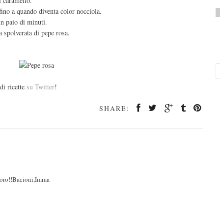
l caramello.
fino a quando diventa color nocciola.
n paio di minuti.
a spolverata di pepe rosa.
di ricette
su Twitter
!
SHARE:
esoro!!Bacioni,Imma