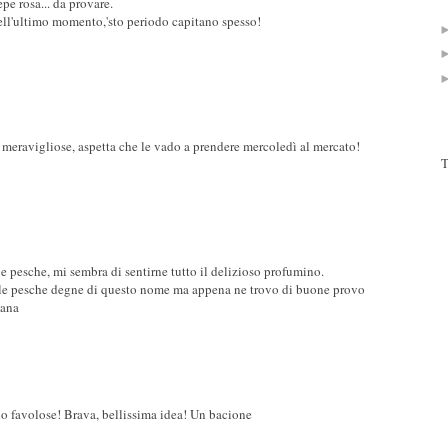
epe rosa... da provare.
i dell'ultimo momento,'sto periodo capitano spesso!
o meravigliose, aspetta che le vado a prendere mercoledì al mercato!
T
e pesche, mi sembra di sentirne tutto il delizioso profumino.
lle pesche degne di questo nome ma appena ne trovo di buone provo
mana
o favolose! Brava, bellissima idea! Un bacione