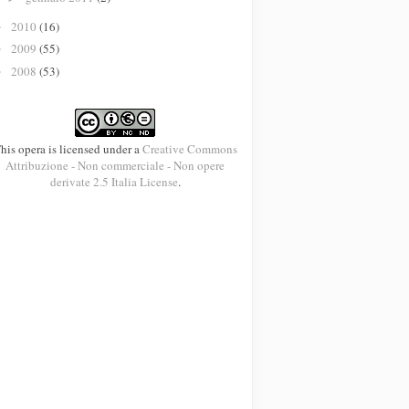
2010
(16)
►
2009
(55)
►
2008
(53)
►
his opera is licensed under a
Creative Commons
Attribuzione - Non commerciale - Non opere
derivate 2.5 Italia License
.