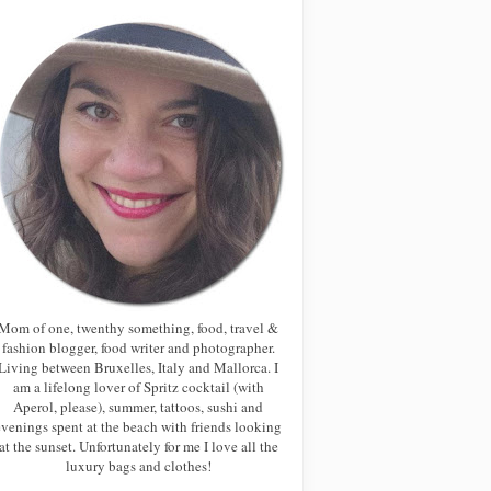
Mom of one, twenthy something, food, travel &
fashion blogger, food writer and photographer.
Living between Bruxelles, Italy and Mallorca. I
am a lifelong lover of Spritz cocktail (with
Aperol, please), summer, tattoos, sushi and
evenings spent at the beach with friends looking
at the sunset. Unfortunately for me I love all the
luxury bags and clothes!