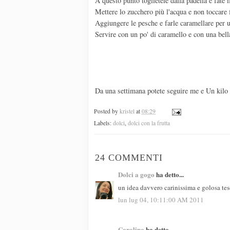
A questo punto toglietele dalla padella e fate i
Mettere lo zucchero più l'acqua e non toccare 
Aggiungere le pesche e farle caramellare per u
Servire con un po' di caramello e con una bell
Da una settimana potete seguire me e Un kilo 
Posted by
kristel
at
08:29
Labels:
dolci
,
dolci con la frutta
24 COMMENTI
Dolci a gogo
ha detto...
un idea davvero carinissima e golosa t
lun lug 04, 10:11:00 AM 2011
Carolina
ha detto...