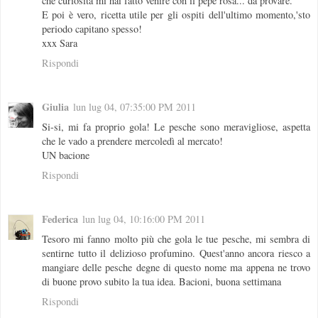
che curiosità mi hai fatto venire con il pepe rosa... da provare.
E poi è vero, ricetta utile per gli ospiti dell'ultimo momento,'sto
periodo capitano spesso!
xxx Sara
Rispondi
Giulia
lun lug 04, 07:35:00 PM 2011
Si-si, mi fa proprio gola! Le pesche sono meravigliose, aspetta
che le vado a prendere mercoledì al mercato!
UN bacione
Rispondi
Federica
lun lug 04, 10:16:00 PM 2011
Tesoro mi fanno molto più che gola le tue pesche, mi sembra di
sentirne tutto il delizioso profumino. Quest'anno ancora riesco a
mangiare delle pesche degne di questo nome ma appena ne trovo
di buone provo subito la tua idea. Bacioni, buona settimana
Rispondi