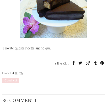
Trovate questa ricetta anche
qui
.
SHARE:
kristel
at
08:26
Condividi
36 COMMENTI