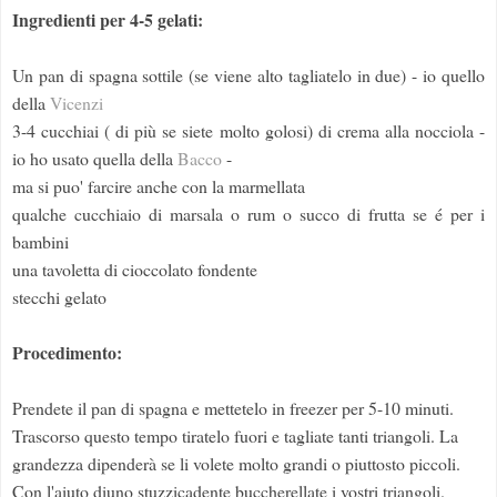
Ingredienti per 4-5 gelati:
Un pan di spagna sottile (se viene alto tagliatelo in due) - io quello
della
Vicenzi
3-4 cucchiai ( di più se siete molto golosi) di crema alla nocciola -
io ho usato quella della
Bacco
-
ma si puo' farcire anche con la marmellata
qualche cucchiaio di marsala o rum o succo di frutta se é per i
bambini
una tavoletta di cioccolato fondente
stecchi gelato
Procedimento:
Prendete il pan di spagna e mettetelo in freezer per 5-10 minuti.
Trascorso questo tempo tiratelo fuori e tagliate tanti triangoli. La
grandezza dipenderà se li volete molto grandi o piuttosto piccoli.
Con l'aiuto diuno stuzzicadente buccherellate i vostri triangoli.