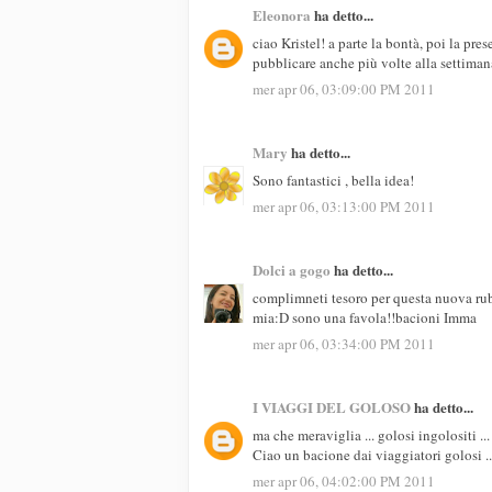
Eleonora
ha detto...
ciao Kristel! a parte la bontà, poi la pr
pubblicare anche più volte alla settiman
mer apr 06, 03:09:00 PM 2011
Mary
ha detto...
Sono fantastici , bella idea!
mer apr 06, 03:13:00 PM 2011
Dolci a gogo
ha detto...
complimneti tesoro per questa nuova rubr
mia:D sono una favola!!bacioni Imma
mer apr 06, 03:34:00 PM 2011
I VIAGGI DEL GOLOSO
ha detto...
ma che meraviglia ... golosi ingolositi ... 
Ciao un bacione dai viaggiatori golosi ..
mer apr 06, 04:02:00 PM 2011