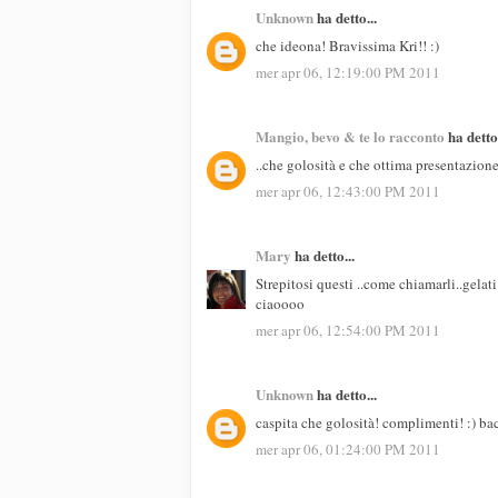
Unknown
ha detto...
che ideona! Bravissima Kri!! :)
mer apr 06, 12:19:00 PM 2011
Mangio, bevo & te lo racconto
ha detto.
..che golosità e che ottima presentazione
mer apr 06, 12:43:00 PM 2011
Mary
ha detto...
Strepitosi questi ..come chiamarli..gela
ciaoooo
mer apr 06, 12:54:00 PM 2011
Unknown
ha detto...
caspita che golosità! complimenti! :) ba
mer apr 06, 01:24:00 PM 2011