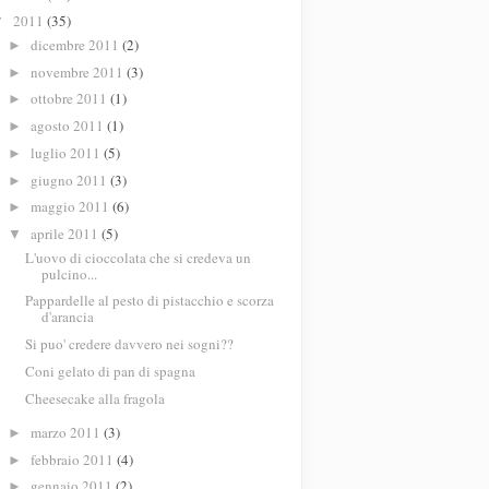
2011
(35)
▼
dicembre 2011
(2)
►
novembre 2011
(3)
►
ottobre 2011
(1)
►
agosto 2011
(1)
►
luglio 2011
(5)
►
giugno 2011
(3)
►
maggio 2011
(6)
►
aprile 2011
(5)
▼
L'uovo di cioccolata che si credeva un
pulcino...
Pappardelle al pesto di pistacchio e scorza
d'arancia
Si puo' credere davvero nei sogni??
Coni gelato di pan di spagna
Cheesecake alla fragola
marzo 2011
(3)
►
febbraio 2011
(4)
►
gennaio 2011
(2)
►