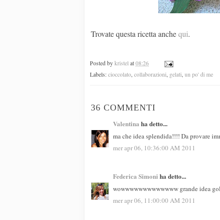
Trovate questa ricetta anche
qui
.
Posted by
kristel
at
08:26
Labels:
cioccolato
,
collaborazioni
,
gelati
,
un po' di me
36 COMMENTI
Valentina
ha detto...
ma che idea splendida!!!! Da provare im
mer apr 06, 10:36:00 AM 2011
Federica Simoni
ha detto...
wowwwwwwwwwwwww grande idea golos
mer apr 06, 11:00:00 AM 2011