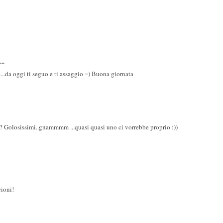
..
...da oggi ti seguo e ti assaggio =) Buona giornata
ti? Golosissimi..gnammmm ...quasi quasi uno ci vorrebbe proprio :))
cioni!