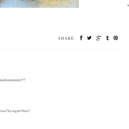
SHARE:
mediatamente!!!!
a!!la segno!baci!