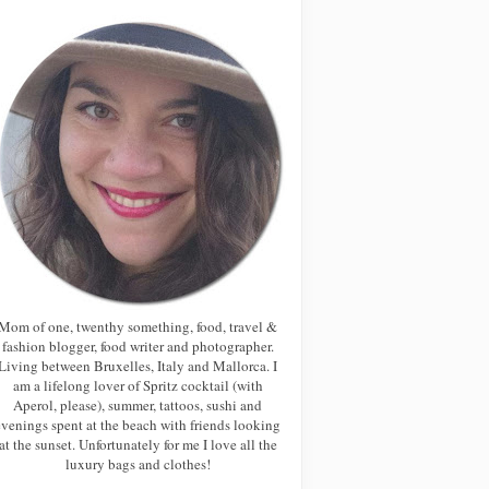
Mom of one, twenthy something, food, travel &
fashion blogger, food writer and photographer.
Living between Bruxelles, Italy and Mallorca. I
am a lifelong lover of Spritz cocktail (with
Aperol, please), summer, tattoos, sushi and
evenings spent at the beach with friends looking
at the sunset. Unfortunately for me I love all the
luxury bags and clothes!