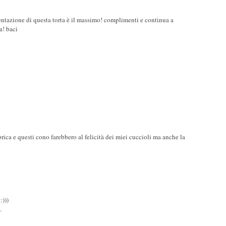
esentazione di questa torta è il massimo! complimenti e continua a
a! baci
ica e questi cono farebbero al felicità dei miei cuccioli ma anche la
:)))
.