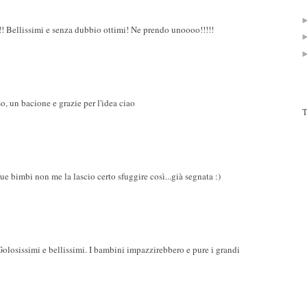
!!! Bellissimi e senza dubbio ottimi! Ne prendo unoooo!!!!!
so, un bacione e grazie per l'idea ciao
T
e bimbi non me la lascio certo sfuggire così...già segnata :)
olosissimi e bellissimi. I bambini impazzirebbero e pure i grandi