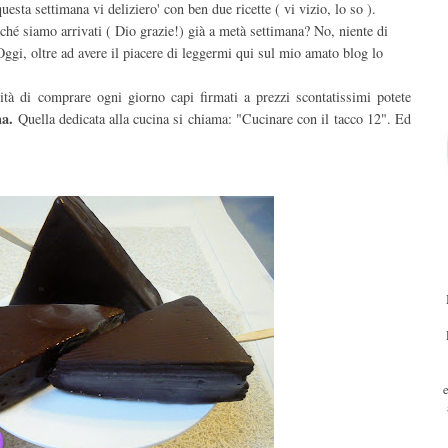
esta settimana vi deliziero' con ben due ricette ( vi vizio, lo so ).
hé siamo arrivati ( Dio grazie!) già a metà settimana? No, niente di
 Oggi, oltre ad avere il piacere di leggermi qui sul mio amato blog lo
ità di comprare ogni giorno capi firmati a prezzi scontatissimi potete
na.
Quella dedicata alla cucina si chiama: "Cucinare con il tacco 12". Ed