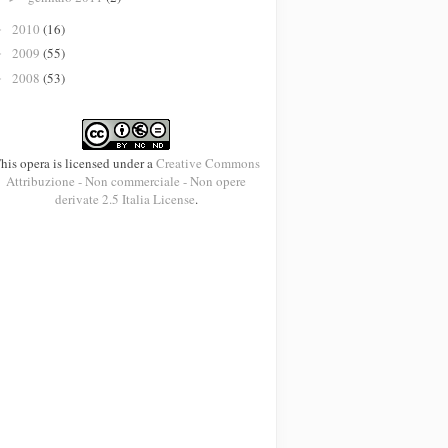
2010
(16)
►
2009
(55)
►
2008
(53)
►
his opera is licensed under a
Creative Commons
Attribuzione - Non commerciale - Non opere
derivate 2.5 Italia License
.