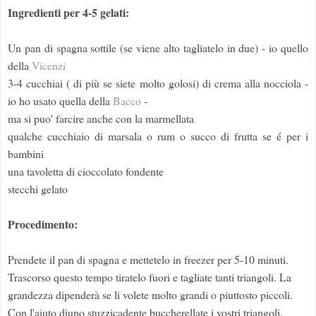
Ingredienti per 4-5 gelati:
Un pan di spagna sottile (se viene alto tagliatelo in due) - io quello
della
Vicenzi
3-4 cucchiai ( di più se siete molto golosi) di crema alla nocciola -
io ho usato quella della
Bacco
-
ma si puo' farcire anche con la marmellata
qualche cucchiaio di marsala o rum o succo di frutta se é per i
bambini
una tavoletta di cioccolato fondente
stecchi gelato
Procedimento:
Prendete il pan di spagna e mettetelo in freezer per 5-10 minuti.
Trascorso questo tempo tiratelo fuori e tagliate tanti triangoli. La
grandezza dipenderà se li volete molto grandi o piuttosto piccoli.
Con l'aiuto diuno stuzzicadente buccherellate i vostri triangoli.