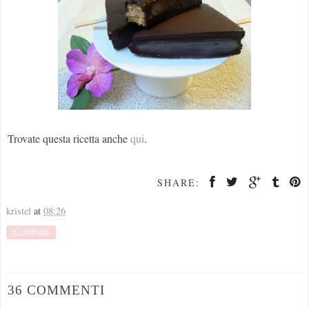
Trovate questa ricetta anche
qui
.
SHARE:
kristel
at
08:26
Condividi
36 COMMENTI