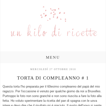
MENU
MERCOLEDÌ 27 OTTOBRE 2010
TORTA DI COMPLEANNO # 1
Questa torta l'ho preparata per il 60esimo compleanno del papà del mio
ragazzo. Per l'occasione é venuto per qualche giorno da noi a Bruxelles.
Purtroppo le foto non sono granché e non sono riuscita a fare la foto alla
fetta. Ho voluto sperimentare la ricetta del pan di spagna con le uova
intere e devo dire che il risultato mi é piaciuto. Il gusto dell'uovo si sente