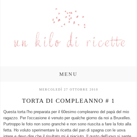
MENU
MERCOLEDÌ 27 OTTOBRE 2010
TORTA DI COMPLEANNO # 1
Questa torta l'ho preparata per il 60esimo compleanno del papà del mio
ragazzo. Per l'occasione é venuto per qualche giorno da noi a Bruxelles.
Purtroppo le foto non sono granché e non sono riuscita a fare la foto alla
fetta. Ho voluto sperimentare la ricetta del pan di spagna con le uova
intere e devo dire che il risultato mi é piaciuto. Il gusto dell'uovo si sente