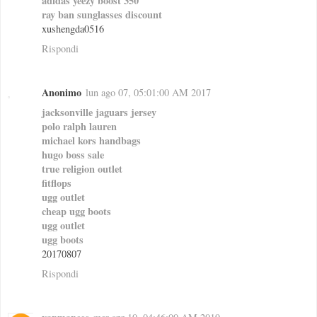
adidas yeezy boost 350
ray ban sunglasses discount
xushengda0516
Rispondi
Anonimo
lun ago 07, 05:01:00 AM 2017
jacksonville jaguars jersey
polo ralph lauren
michael kors handbags
hugo boss sale
true religion outlet
fitflops
ugg outlet
cheap ugg boots
ugg outlet
ugg boots
20170807
Rispondi