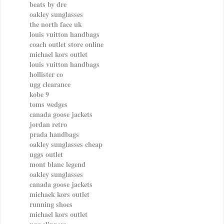
beats by dre
oakley sunglasses
the north face uk
louis vuitton handbags
coach outlet store online
michael kors outlet
louis vuitton handbags
hollister co
ugg clearance
kobe 9
toms wedges
canada goose jackets
jordan retro
prada handbags
oakley sunglasses cheap
uggs outlet
mont blanc legend
oakley sunglasses
canada goose jackets
michaek kors outlet
running shoes
michael kors outlet