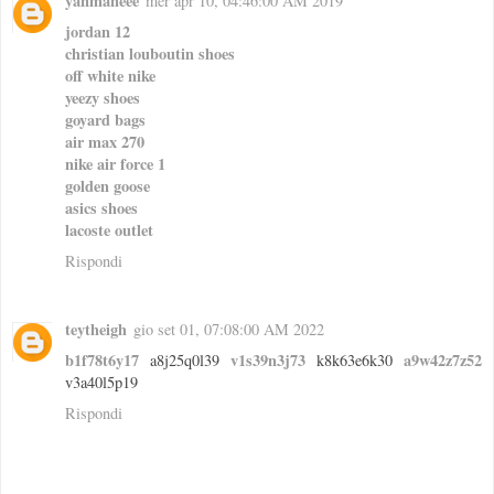
yanmaneee
mer apr 10, 04:46:00 AM 2019
jordan 12
christian louboutin shoes
off white nike
yeezy shoes
goyard bags
air max 270
nike air force 1
golden goose
asics shoes
lacoste outlet
Rispondi
teytheigh
gio set 01, 07:08:00 AM 2022
b1f78t6y17
v1s39n3j73
a9w42z7z52
a8j25q0l39
k8k63e6k30
v3a40l5p19
Rispondi