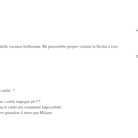
delle vacanze bellissime. Mi piacerebbe propio visitare la Sicilia e cosi
T
e mille :*
no i soliti impegni eh???
ma il caldo era veramente impossibile.
vo prendere il treno per Milano.