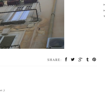
SHARE:
o ;)