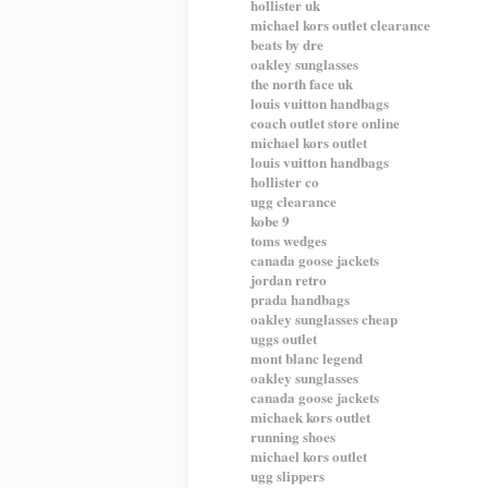
hollister uk
michael kors outlet clearance
beats by dre
oakley sunglasses
the north face uk
louis vuitton handbags
coach outlet store online
michael kors outlet
louis vuitton handbags
hollister co
ugg clearance
kobe 9
toms wedges
canada goose jackets
jordan retro
prada handbags
oakley sunglasses cheap
uggs outlet
mont blanc legend
oakley sunglasses
canada goose jackets
michaek kors outlet
running shoes
michael kors outlet
ugg slippers