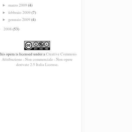
marzo 2009
(4)
►
febbraio 2009
(7)
►
gennaio 2009
(4)
►
2008
(53)
►
his opera is licensed under a
Creative Commons
Attribuzione - Non commerciale - Non opere
derivate 2.5 Italia License
.