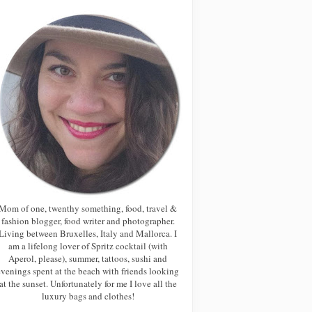
Mom of one, twenthy something, food, travel &
fashion blogger, food writer and photographer.
Living between Bruxelles, Italy and Mallorca. I
am a lifelong lover of Spritz cocktail (with
Aperol, please), summer, tattoos, sushi and
evenings spent at the beach with friends looking
at the sunset. Unfortunately for me I love all the
luxury bags and clothes!