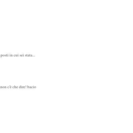
osti in cui sei stata...
. non c'è che dire! bacio