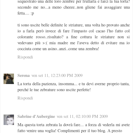
sequestrato una delle loro zembre per frullarla e farci la tua torta?
secondo me no...a meno cheeee..non gliene fai assaggiare una
fetta.... :p
ti sono uscite belle definite le striature, una volta ho provato anche
io a farla però invece di fare l'impasto col cacao l'ho fatto col
colorante rosso..risultato? a fine cottura le striature non si
vedevano più >:( mia madre me l'aveva detto di evitare ma io
cocciuta come un asino..anzi..come una zembra!
Rispondi
Serena
ven set 11, 12:23:00 PM 2009
La torta della pazienza, insomma... e tu devi averne proprio tanta,
perché le tue zebrature sono uscite perfette!
Rispondi
Sabrine d'Aubergine
ven set 11, 02:10:00 PM 2009
Ma questa torta zebrata la dovrà fare... a forza di vederla mi avete
fatto venire una voglia! Complimenti per il tuo blog. A presto