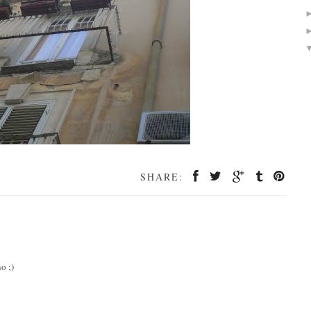
SHARE:
o ;)