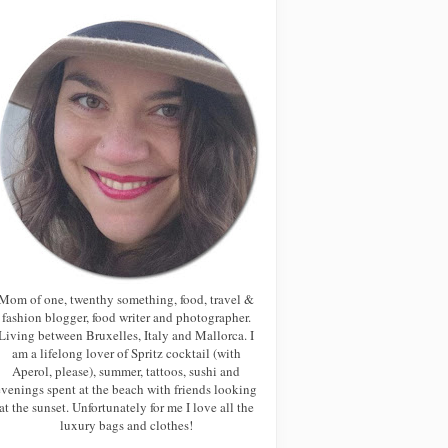
Mom of one, twenthy something, food, travel &
fashion blogger, food writer and photographer.
Living between Bruxelles, Italy and Mallorca. I
am a lifelong lover of Spritz cocktail (with
Aperol, please), summer, tattoos, sushi and
evenings spent at the beach with friends looking
at the sunset. Unfortunately for me I love all the
luxury bags and clothes!