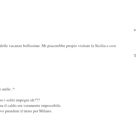
delle vacanze bellissime. Mi piacerebbe propio visitare la Sicilia e cosi
T
e mille :*
no i soliti impegni eh???
ma il caldo era veramente impossibile.
vo prendere il treno per Milano.