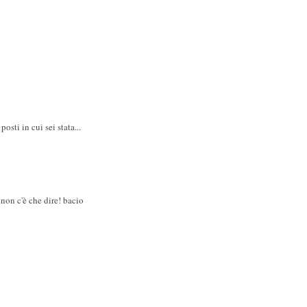
osti in cui sei stata...
. non c'è che dire! bacio