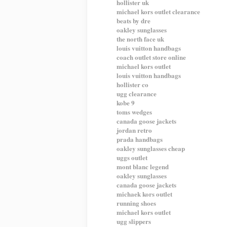
hollister uk
michael kors outlet clearance
beats by dre
oakley sunglasses
the north face uk
louis vuitton handbags
coach outlet store online
michael kors outlet
louis vuitton handbags
hollister co
ugg clearance
kobe 9
toms wedges
canada goose jackets
jordan retro
prada handbags
oakley sunglasses cheap
uggs outlet
mont blanc legend
oakley sunglasses
canada goose jackets
michaek kors outlet
running shoes
michael kors outlet
ugg slippers