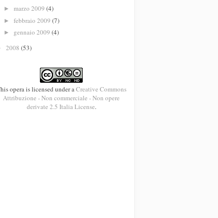
marzo 2009
(4)
►
febbraio 2009
(7)
►
gennaio 2009
(4)
►
2008
(53)
►
his opera is licensed under a
Creative Commons
Attribuzione - Non commerciale - Non opere
derivate 2.5 Italia License
.