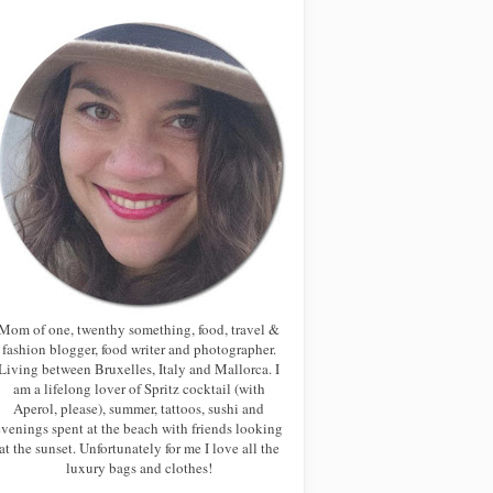
Mom of one, twenthy something, food, travel &
fashion blogger, food writer and photographer.
Living between Bruxelles, Italy and Mallorca. I
am a lifelong lover of Spritz cocktail (with
Aperol, please), summer, tattoos, sushi and
evenings spent at the beach with friends looking
at the sunset. Unfortunately for me I love all the
luxury bags and clothes!