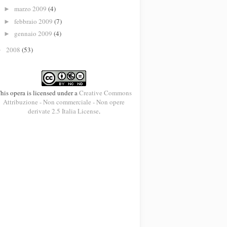
marzo 2009
(4)
►
febbraio 2009
(7)
►
gennaio 2009
(4)
►
2008
(53)
►
his opera is licensed under a
Creative Commons
Attribuzione - Non commerciale - Non opere
derivate 2.5 Italia License
.