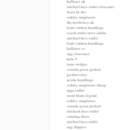
hollister uk
michael kors outlet clearance
beats by dre
oakley sunglasses
the north face uk
louis vuitton handbags
coach outlet store online
michael kors outlet
louis vuitton handbags
hollister co
ugg clearance
kobe 9
toms wedges
canada goose jackets
jordan retro
prada handbags
oakley sunglasses cheap
uggs outlet
mont blanc legend
oakley sunglasses
canada goose jackets
michaek kors outlet
running shoes
michael kors outlet
ugg slippers