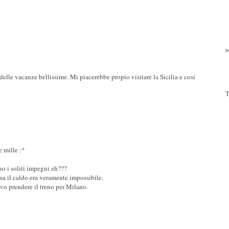
delle vacanze bellissime. Mi piacerebbe propio visitare la Sicilia e cosi
T
e mille :*
no i soliti impegni eh???
ma il caldo era veramente impossibile.
vo prendere il treno per Milano.