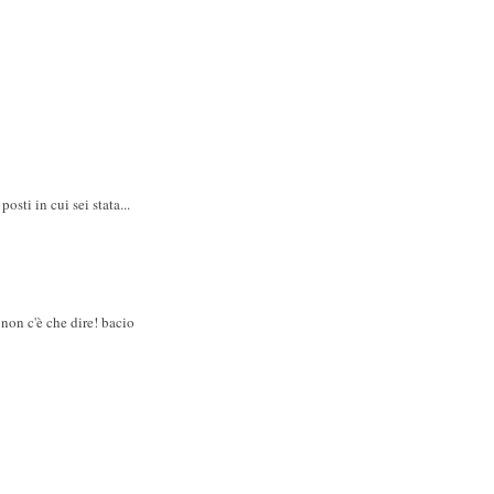
osti in cui sei stata...
. non c'è che dire! bacio