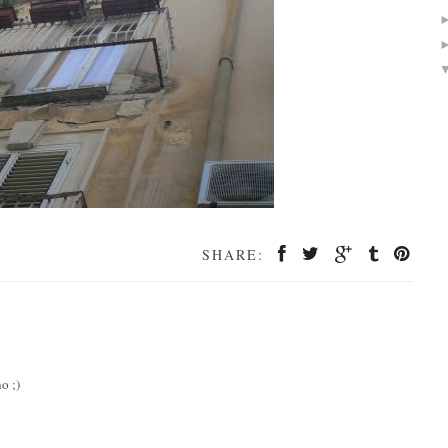
SHARE:
o ;)