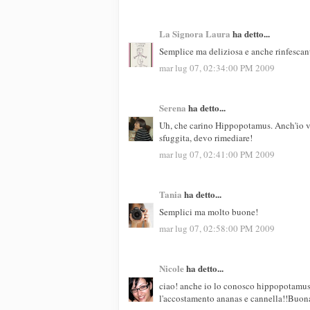
La Signora Laura
ha detto...
Semplice ma deliziosa e anche rinfescan
mar lug 07, 02:34:00 PM 2009
Serena
ha detto...
Uh, che carino Hippopotamus. Anch'io vado
sfuggita, devo rimediare!
mar lug 07, 02:41:00 PM 2009
Tania
ha detto...
Semplici ma molto buone!
mar lug 07, 02:58:00 PM 2009
Nicole
ha detto...
ciao! anche io lo conosco hippopotamus!
l'accostamento ananas e cannella!!Buona