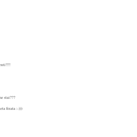
nti!!!!
e stai???
ta frzata :-)))