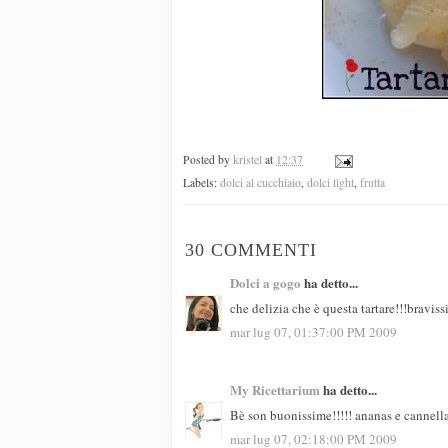
Posted by
kristel
at
12:37
Labels:
dolci al cucchiaio
,
dolci light
,
frutta
30 COMMENTI
Dolci a gogo
ha detto...
che delizia che è questa tartare!!!brav
mar lug 07, 01:37:00 PM 2009
My Ricettarium
ha detto...
Bè son buonissime!!!!! ananas e cannella
mar lug 07, 02:18:00 PM 2009