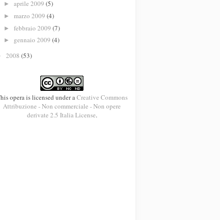
aprile 2009
(5)
►
marzo 2009
(4)
►
febbraio 2009
(7)
►
gennaio 2009
(4)
►
2008
(53)
►
his opera is licensed under a
Creative Commons
Attribuzione - Non commerciale - Non opere
derivate 2.5 Italia License
.