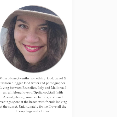
Mom of one, twenthy something, food, travel &
fashion blogger, food writer and photographer.
Living between Bruxelles, Italy and Mallorca. I
am a lifelong lover of Spritz cocktail (with
Aperol, please), summer, tattoos, sushi and
evenings spent at the beach with friends looking
at the sunset. Unfortunately for me I love all the
luxury bags and clothes!