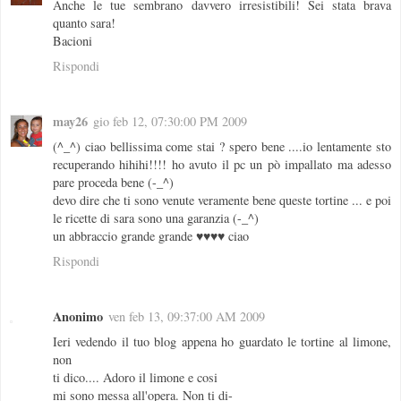
Anche le tue sembrano davvero irresistibili! Sei stata brava
quanto sara!
Bacioni
Rispondi
may26
gio feb 12, 07:30:00 PM 2009
(^_^) ciao bellissima come stai ? spero bene ....io lentamente sto
recuperando hihihi!!!! ho avuto il pc un pò impallato ma adesso
pare proceda bene (-_^)
devo dire che ti sono venute veramente bene queste tortine ... e poi
le ricette di sara sono una garanzia (-_^)
un abbraccio grande grande ♥♥♥♥ ciao
Rispondi
Anonimo
ven feb 13, 09:37:00 AM 2009
Ieri vedendo il tuo blog appena ho guardato le tortine al limone,
non
ti dico.... Adoro il limone e cosi
mi sono messa all'opera. Non ti di-