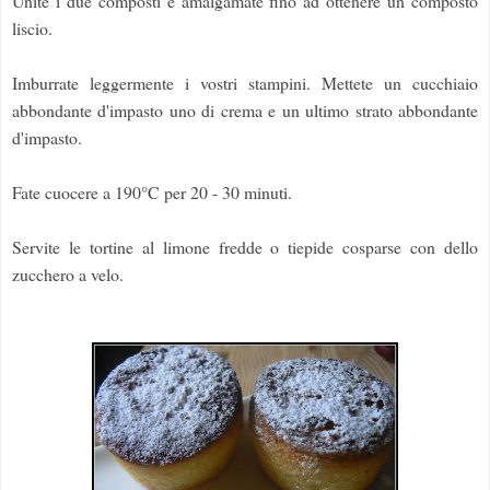
Unite i due composti e amalgamate fino ad ottenere un composto
liscio.
Imburrate leggermente i vostri stampini. Mettete un cucchiaio
abbondante d'impasto uno di crema e un ultimo strato abbondante
d'impasto.
Fate cuocere a 190°C per 20 - 30 minuti.
Servite le tortine al limone fredde o tiepide cosparse con dello
zucchero a velo.