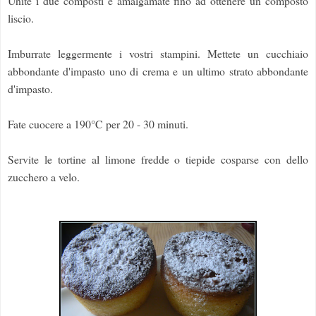
Unite i due composti e amalgamate fino ad ottenere un composto
liscio.
Imburrate leggermente i vostri stampini. Mettete un cucchiaio
abbondante d'impasto uno di crema e un ultimo strato abbondante
d'impasto.
Fate cuocere a 190°C per 20 - 30 minuti.
Servite le tortine al limone fredde o tiepide cosparse con dello
zucchero a velo.