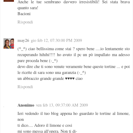
Anche le tue sembrano davvero irresistibili! Sei stata brava
quanto sara!
Bacioni
Rispondi
may26
gio feb 12, 07:30:00 PM 2009
(^_^) ciao bellissima come stai ? spero bene ....io lentamente sto
recuperando hihihi!!!! ho avuto il pc un pò impallato ma adesso
pare proceda bene (-_^)
devo dire che ti sono venute veramente bene queste tortine ... e poi
le ricette di sara sono una garanzia (-_^)
un abbraccio grande grande ♥♥♥♥ ciao
Rispondi
Anonimo
ven feb 13, 09:37:00 AM 2009
Ieri vedendo il tuo blog appena ho guardato le tortine al limone,
non
ti dico.... Adoro il limone e cosi
mi sono messa all'opera. Non ti di-