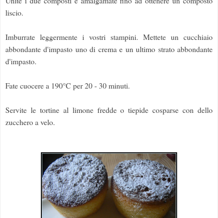
Unite i due composti e amalgamate fino ad ottenere un composto
liscio.
Imburrate leggermente i vostri stampini. Mettete un cucchiaio
abbondante d'impasto uno di crema e un ultimo strato abbondante
d'impasto.
Fate cuocere a 190°C per 20 - 30 minuti.
Servite le tortine al limone fredde o tiepide cosparse con dello
zucchero a velo.