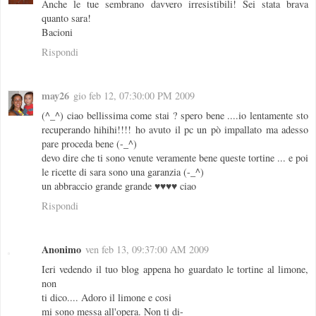
Anche le tue sembrano davvero irresistibili! Sei stata brava
quanto sara!
Bacioni
Rispondi
may26
gio feb 12, 07:30:00 PM 2009
(^_^) ciao bellissima come stai ? spero bene ....io lentamente sto
recuperando hihihi!!!! ho avuto il pc un pò impallato ma adesso
pare proceda bene (-_^)
devo dire che ti sono venute veramente bene queste tortine ... e poi
le ricette di sara sono una garanzia (-_^)
un abbraccio grande grande ♥♥♥♥ ciao
Rispondi
Anonimo
ven feb 13, 09:37:00 AM 2009
Ieri vedendo il tuo blog appena ho guardato le tortine al limone,
non
ti dico.... Adoro il limone e cosi
mi sono messa all'opera. Non ti di-