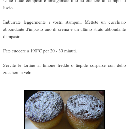
Unite i due composti e amalgamate fino ad ottenere un composto
liscio.
Imburrate leggermente i vostri stampini. Mettete un cucchiaio
abbondante d'impasto uno di crema e un ultimo strato abbondante
d'impasto.
Fate cuocere a 190°C per 20 - 30 minuti.
Servite le tortine al limone fredde o tiepide cosparse con dello
zucchero a velo.