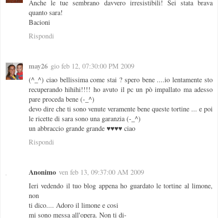
Anche le tue sembrano davvero irresistibili! Sei stata brava
quanto sara!
Bacioni
Rispondi
may26
gio feb 12, 07:30:00 PM 2009
(^_^) ciao bellissima come stai ? spero bene ....io lentamente sto
recuperando hihihi!!!! ho avuto il pc un pò impallato ma adesso
pare proceda bene (-_^)
devo dire che ti sono venute veramente bene queste tortine ... e poi
le ricette di sara sono una garanzia (-_^)
un abbraccio grande grande ♥♥♥♥ ciao
Rispondi
Anonimo
ven feb 13, 09:37:00 AM 2009
Ieri vedendo il tuo blog appena ho guardato le tortine al limone,
non
ti dico.... Adoro il limone e cosi
mi sono messa all'opera. Non ti di-