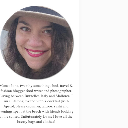
Mom of one, twenthy something, food, travel &
fashion blogger, food writer and photographer.
Living between Bruxelles, Italy and Mallorca. I
am a lifelong lover of Spritz cocktail (with
Aperol, please), summer, tattoos, sushi and
evenings spent at the beach with friends looking
at the sunset. Unfortunately for me I love all the
luxury bags and clothes!