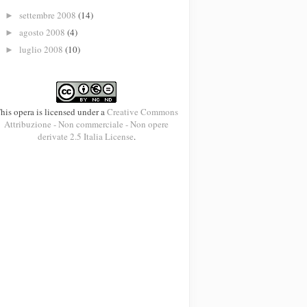
settembre 2008
(14)
►
agosto 2008
(4)
►
luglio 2008
(10)
►
his opera is licensed under a
Creative Commons
Attribuzione - Non commerciale - Non opere
derivate 2.5 Italia License
.