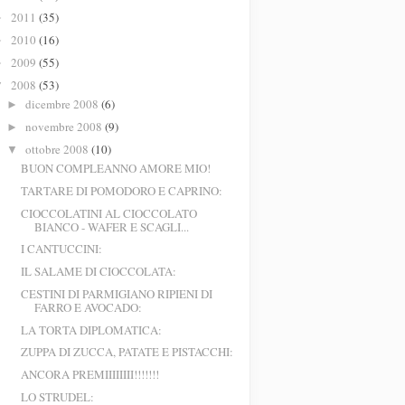
2011
(35)
►
2010
(16)
►
2009
(55)
►
2008
(53)
▼
dicembre 2008
(6)
►
novembre 2008
(9)
►
ottobre 2008
(10)
▼
BUON COMPLEANNO AMORE MIO!
TARTARE DI POMODORO E CAPRINO:
CIOCCOLATINI AL CIOCCOLATO
BIANCO - WAFER E SCAGLI...
I CANTUCCINI:
IL SALAME DI CIOCCOLATA:
CESTINI DI PARMIGIANO RIPIENI DI
FARRO E AVOCADO:
LA TORTA DIPLOMATICA:
ZUPPA DI ZUCCA, PATATE E PISTACCHI:
ANCORA PREMIIIIIIII!!!!!!!
LO STRUDEL: