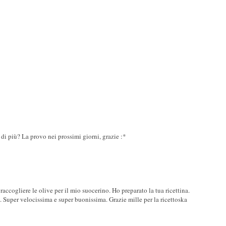
 di più? La provo nei prossimi giorni, grazie :*
accogliere le olive per il mio suocerino. Ho preparato la tua ricettina.
 Super velocissima e super buonissima. Grazie mille per la ricettoska