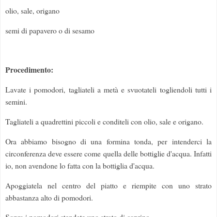
olio, sale, origano
semi di papavero o di sesamo
Procedimento:
Lavate i pomodori, tagliateli a metà e svuotateli togliendoli tutti i
semini.
Tagliateli a quadrettini piccoli e conditeli con olio, sale e origano.
Ora abbiamo bisogno di una formina tonda, per intenderci la
circonferenza deve essere come quella delle bottiglie d'acqua. Infatti
io, non avendone lo fatta con la bottiglia d'acqua.
Apoggiatela nel centro del piatto e riempite con uno strato
abbastanza alto di pomodori.
Sopra i pomodori stendete uno strato di caprino.