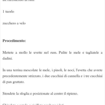
1 tuorlo
zucchero a velo
Procedimento:
Mettete a mollo le uvette nel rum. Pulite le mele e tagliatele a
dadini.
In una terrina mescolate le mele, i pinoli, le noci, l'uvetta che avrete
precedentemente strizzato, i due cucchiai di cannella e i tre cucchiai
di pan grattato.
Stendete la sfoglia e posizionate al centro il ripieno.
Chiudete a rotolo e sigillate per bene i lati.