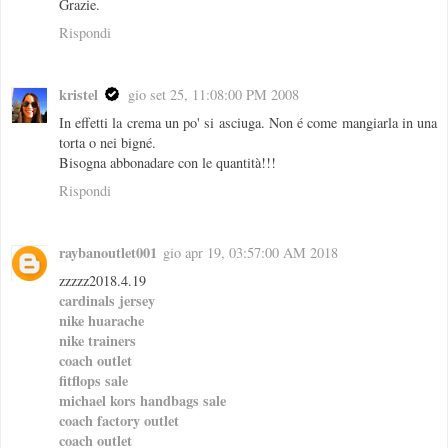
Grazie.
Rispondi
kristel
gio set 25, 11:08:00 PM 2008
In effetti la crema un po' si asciuga. Non é come mangiarla in una
torta o nei bigné.
Bisogna abbonadare con le quantità!!!
Rispondi
raybanoutlet001
gio apr 19, 03:57:00 AM 2018
zzzzz2018.4.19
cardinals jersey
nike huarache
nike trainers
coach outlet
fitflops sale
michael kors handbags sale
coach factory outlet
coach outlet