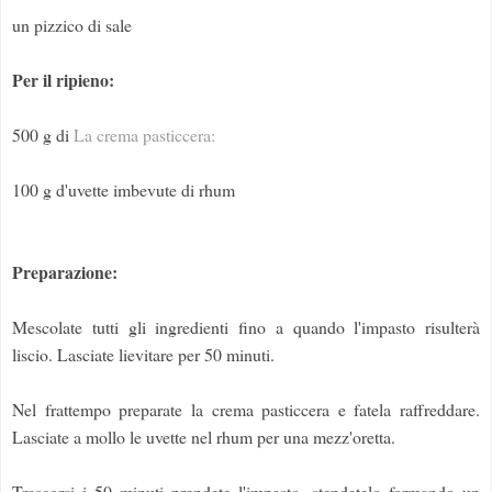
un pizzico di sale
Per il ripieno:
500 g di
La crema pasticcera:
100 g d'uvette imbevute di rhum
Preparazione:
Mescolate tutti gli ingredienti fino a quando l'impasto risulterà
liscio. Lasciate lievitare per 50 minuti.
Nel frattempo preparate la crema pasticcera e fatela raffreddare.
Lasciate a mollo le uvette nel rhum per una mezz'oretta.
Trascorsi i 50 minuti prendete l'impasto, stendetelo formando un