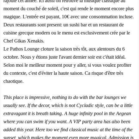
rajouté cet année. Ici aussi on retrouve la musique classique au
moment du couché de soleil, c'est qui rende le moment encore plus
magique. L'entrée est payant, 10€ avec une consommation incluse.
Deux restaurants sont present: un sushi bar et un restaurant de
cuisine grecque modern ou le menu est exclusivement crée par le
Chef Gikas Xenakis.
Le Pathos Lounge cloture la saison très tôt, aux alentours du 6
octobre. Nous y étions juste l'avant dernier soir est c'était idéal.
Selon moi le meilleur moment pour y aller, si vous voulez profiter
du contexte, c'est d'éviter la haute saison. Ca risque d'être très
chaotique.
This place is impressive, nothing to do with the bar lounges we
usually see. If the decor, which is not Cycladic style, can be a little
extravagant it is breath taking. A huge infinity pool in the Aegean
where you can swim if you want. A VIP party area has also been
added this year. Here too we find classical music at the time of the
sunset, which makes the moment even more magical. Admission is