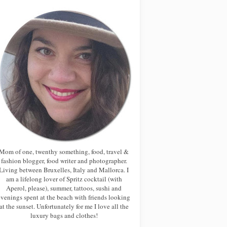
Mom of one, twenthy something, food, travel &
fashion blogger, food writer and photographer.
Living between Bruxelles, Italy and Mallorca. I
am a lifelong lover of Spritz cocktail (with
Aperol, please), summer, tattoos, sushi and
evenings spent at the beach with friends looking
at the sunset. Unfortunately for me I love all the
luxury bags and clothes!