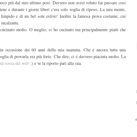
poco più dal mio ultimo post. Davvero non avrei voluto far passare cosi
ene e durante i giorni liberi c'era solo voglia di riposo. La mia mente,
impido e di un bel sole estivo! Inoltre la famosa prova costume, cui
 incalzante.
ucinato molto. O meglio, si ho cucinato ma principalmente piatti che
a in occasione dei 60 anni della mia mamma. Che é ancora tutta una
voglia di provarla era più forte. Che dire, ci é davvero piaciuta molto. La
iù rossa del web
:) e ve la riporto pari alla sua.