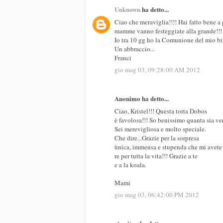
Unknown
ha detto...
Ciao che meraviglia!!!! Hai fatto bene a
mamme vanno festeggiate alla grande!!!
Io tra 10 gg ho la Comunione del mio bim
Un abbraccio...
Franci
gio mag 03, 09:28:00 AM 2012
Anonimo ha detto...
Ciao, Kristel!!! Questa torta Dobos
è favolosa!!! So benissimo quanta sia ve
Sei merevigliosa e molto speciale.
Che dire...Grazie per la sorpresa
ùnica, immensa e stupenda che mi avete
re per tutta la vita!!! Grazie a te
e a la koala.
Mami
gio mag 03, 06:42:00 PM 2012