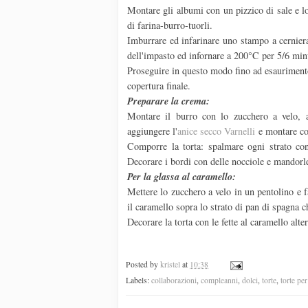
Montare gli albumi con un pizzico di sale e 
di farina-burro-tuorli.
Imburrare ed infarinare uno stampo a cernier
dell'impasto ed infornare a 200°C per 5/6 min
Proseguire in questo modo fino ad esaurimento 
copertura finale.
Preparare la crema:
Montare il burro con lo zucchero a velo, a
aggiungere l'
anice secco Varnelli
e montare con
Comporre la torta: spalmare ogni strato con
Decorare i bordi con delle nocciole e mandorle
Per la glassa al caramello:
Mettere lo zucchero a velo in un pentolino e f
il caramello sopra lo strato di pan di spagna c
Decorare la torta con le fette al caramello alte
Posted by
kristel
at
10:38
Labels:
collaborazioni
,
compleanni
,
dolci
,
torte
,
torte pe