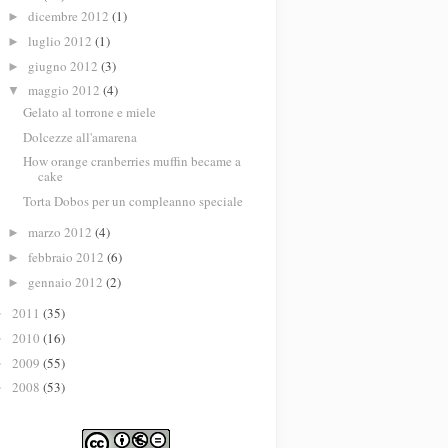
dicembre 2012
(1)
►
luglio 2012
(1)
►
giugno 2012
(3)
►
maggio 2012
(4)
▼
Gelato al torrone e miele
Dolcezze all'amarena
How orange cranberries muffin became a
cake
Torta Dobos per un compleanno speciale
marzo 2012
(4)
►
febbraio 2012
(6)
►
gennaio 2012
(2)
►
2011
(35)
►
2010
(16)
►
2009
(55)
►
2008
(53)
►