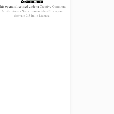
his opera is licensed under a
Creative Commons
Attribuzione - Non commerciale - Non opere
derivate 2.5 Italia License
.