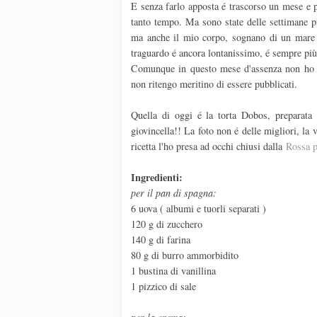
E senza farlo apposta é trascorso un mese e 
tanto tempo. Ma sono state delle settimane pi
ma anche il mio corpo, sognano di un mare l
traguardo é ancora lontanissimo, é sempre più
Comunque in questo mese d'assenza non ho c
non ritengo meritino di essere pubblicati.
Quella di oggi é la torta Dobos, preparat
giovincella!! La foto non é delle migliori, la 
ricetta l'ho presa ad occhi chiusi dalla
Rossa p
Ingredienti:
per il pan di spagna:
6 uova ( albumi e tuorli separati )
120 g di zucchero
140 g di farina
80 g di burro ammorbidito
1 bustina di vanillina
1 pizzico di sale