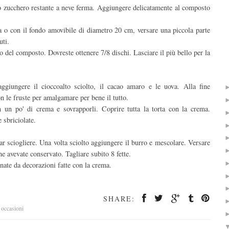
lo zucchero restante a neve ferma. Aggiungere delicatamente al composto
a o con il fondo amovibile di diametro 20 cm, versare una piccola parte
uti.
del composto. Dovreste ottenere 7/8 dischi. Lasciare il più bello per la
ggiungere il cioccoalto sciolto, il cacao amaro e le uova. Alla fine
 le fruste per amalgamare per bene il tutto.
 un po' di crema e sovrapporli. Coprire tutta la torta con la crema.
 sbriciolate.
ar sciogliere. Una volta sciolto aggiungere il burro e mescolare. Versare
he avevate conservato. Tagliare subito 8 fette.
rnate da decorazioni fatte con la crema.
SHARE:
r occasioni