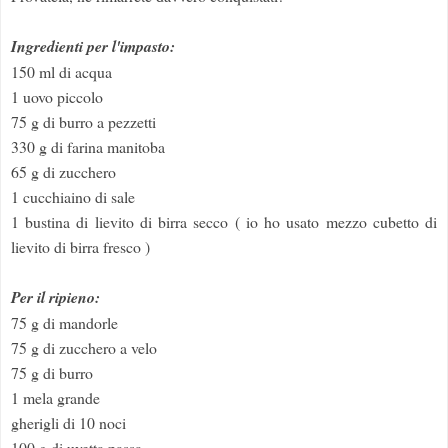
Ingredienti per l'impasto:
150 ml di acqua
1 uovo piccolo
75 g di burro a pezzetti
330 g di farina manitoba
65 g di zucchero
1 cucchiaino di sale
1 bustina di lievito di birra secco ( io ho usato mezzo cubetto di
lievito di birra fresco )
Per il ripieno:
75 g di mandorle
75 g di zucchero a velo
75 g di burro
1 mela grande
gherigli di 10 noci
100 g di uvetta passa