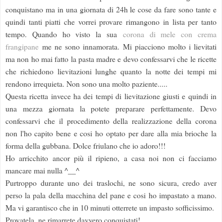
conquistano ma in una giornata di 24h le cose da fare sono tante e
quindi tanti piatti che vorrei provare rimangono in lista per tanto
tempo. Quando ho visto la sua
corona di mele con crema
frangipane
me ne sono innamorata. Mi piacciono molto i lievitati
ma non ho mai fatto la pasta madre e devo confessarvi che le ricette
che richiedono lievitazioni lunghe quanto la notte dei tempi mi
rendono irrequieta. Non sono una molto paziente.....
Questa ricetta invece ha dei tempi di lievitazione giusti e quindi in
una mezza giornata la potete preparare perfettamente. Devo
confessarvi che il procedimento della realizzazione della corona
non l'ho capito bene e cosi ho optato per dare alla mia brioche la
forma della gubbana. Dolce friulano che io adoro!!!
Ho arricchito ancor più il ripieno, a casa noi non ci facciamo
mancare mai nulla ^__^
Purtroppo durante uno dei traslochi, ne sono sicura, credo aver
perso la pala della macchina del pane e cosi ho impastato a mano.
Ma vi garantisco che in 10 minuti otterrete un impasto sofficissimo.
Provatela, ne rimarrete davvero conquistati!