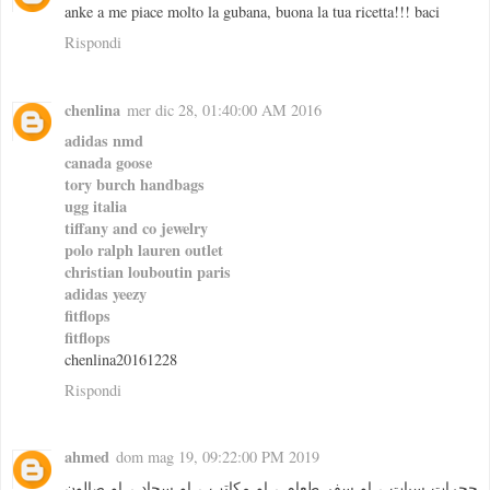
anke a me piace molto la gubana, buona la tua ricetta!!! baci
Rispondi
chenlina
mer dic 28, 01:40:00 AM 2016
adidas nmd
canada goose
tory burch handbags
ugg italia
tiffany and co jewelry
polo ralph lauren outlet
christian louboutin paris
adidas yeezy
fitflops
fitflops
chenlina20161228
Rispondi
ahmed
dom mag 19, 09:22:00 PM 2019
حجرات سبات ، او سفر طعام ، او مكاتب ، او سجاد ، او صالون