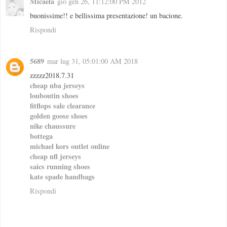
Micaela
gio gen 26, 11:12:00 PM 2012
buonissime!! e bellissima presentazione! un bacione.
Rispondi
5689
mar lug 31, 05:01:00 AM 2018
zzzzz2018.7.31
cheap nba jerseys
louboutin shoes
fitflops sale clearance
golden goose shoes
nike chaussure
bottega
michael kors outlet online
cheap nfl jerseys
saics running shoes
kate spade handbags
Rispondi