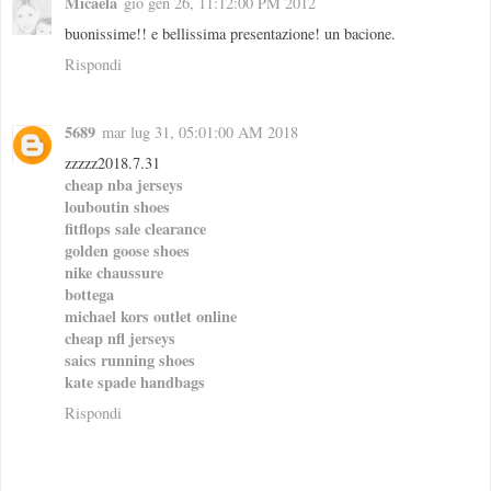
Micaela
gio gen 26, 11:12:00 PM 2012
buonissime!! e bellissima presentazione! un bacione.
Rispondi
5689
mar lug 31, 05:01:00 AM 2018
zzzzz2018.7.31
cheap nba jerseys
louboutin shoes
fitflops sale clearance
golden goose shoes
nike chaussure
bottega
michael kors outlet online
cheap nfl jerseys
saics running shoes
kate spade handbags
Rispondi