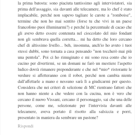
la prima batosta: sono piaciuta tantissimo agli intervistatori, sia
prima dell'assaggio, sia davanti alle telecamere, ma lo chef è stato
implacabile, perché non sapevo tagliare le carote a "romboise",
termine che non ho mai sentito (forse tu che vivi in un paese
francofono puoi illuminarmi?) e perché la percentuale di cacao che
gli avevo detto essere contenuta nel cioccolato del mio fondant
non gli sembrava quella corretta... mi ha detto che loro cercano
chef di altissimo livello... beh, insomma, anch'io ho avuto i tuoi
stessi dubbi, sono tornata a casa pensando "non toccherò mai più
una pentola". Poi ci ho rimuginato e mi sono resa conto che io
cucino per divertirmi, se un domani ne farò un mestiere l'aspetto
ludico dovrà rimanere preponderante e che nel *mio* ristorante le
verdure si affetteranno con il robot, perché non cambia niente
dall'affettarle a mano e nessuno sarà lì a giudicarmi per questo.
Considera che nei criteri di selezione di MC rientrano fattori che
non hanno niente a che vedere con la cucina, non è vero che
cercano il nuovo Vissani, cercano il personaggio, sai che una delle
persone, come me, selezionate per l'intervista davanti alle
telecamere, aveva portato il risotto alla salsiccia e porri,
presentato in maniera da sembrare un pastone?
Rispondi