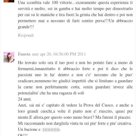
Una sconfitta vale 100 vittorie...sicuramente questa esperienza ti
servirà e molto, sei in gamba e hai molto tempo per dimostrarlo
per cui su le maniche e tira fuori la grinta che hai dentro e poi non
permettere mai a nessuno di farti sentire persa!!!Un abbraccio
grande!!!
Rispondi
Fausta
mer apr 20, 04:56:00 PM 2011
Ho trovato solo ora il tuo post e non ho potuto fare a meno di
fermarmi,innanzitutto ti abbraccio forte e poi ti dico che le
passioni uno le ha' dentro e non c'e' nessuno che le puo'
sradicare,nemmeno tre giudici impettiti che si limitano a guardare
la carne non perfettamente cotta, senza guardare invece alle
potenzialita' che ha una ragazza di soli
24 anni.
Anzi, sai mi e' capitato di vedere la Prova del Cuoco, e anche a
loro grandi cuochi,a volte il piatto non e' riuscito, quasi per
niente.E allora,per questo sono meno bravi? Ma fatemi il piacere.
Mi raccomando non dargliela vinta tu sei piu' forte e piu' creativa.
Un bacione e :))))))))))).
Ok!!!