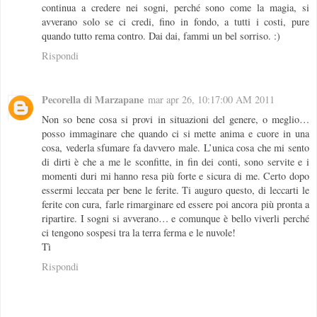
continua a credere nei sogni, perché sono come la magia, si
avverano solo se ci credi, fino in fondo, a tutti i costi, pure
quando tutto rema contro. Dai dai, fammi un bel sorriso. :)
Rispondi
Pecorella di Marzapane
mar apr 26, 10:17:00 AM 2011
Non so bene cosa si provi in situazioni del genere, o meglio…
posso immaginare che quando ci si mette anima e cuore in una
cosa, vederla sfumare fa davvero male. L’unica cosa che mi sento
di dirti è che a me le sconfitte, in fin dei conti, sono servite e i
momenti duri mi hanno resa più forte e sicura di me. Certo dopo
essermi leccata per bene le ferite. Ti auguro questo, di leccarti le
ferite con cura, farle rimarginare ed essere poi ancora più pronta a
ripartire. I sogni si avverano… e comunque è bello viverli perché
ci tengono sospesi tra la terra ferma e le nuvole!
Tì
Rispondi