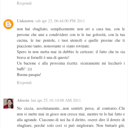
Rispondi
Unknown
sab apr 23, 06:44:00 PM 2011
non hai sbagliato, semplicemente non eri a casa tua, con le
persone che ami a condividere con te le tue golosità, con la tua
cucina, le tue pentole, i tuoi utensili e quelle presine che ti
piacciono tanto, nonostante si siano rovinate.
Spero tu non metta mai in dubbio le certezze: il fatto che tu sia
brava ai fornelli è una di queste!
Un bacione e alla prossima ricetta: sicuramente mi leccherò i
baffi! :)))
Buona pasqua!
Rispondi
Alessia
lun apr 25, 01:14:00 AM 2011
No ciccia, assolutamente...non sentirti persa, al contrario..Chi
non si mette mai in gioco non cresce mai, mentre tu lo hai fatto e
alla agrande. Ciascuno di noi ha il diritto, oserei dire il dovere di
sbagliare, perché solo così si può migliorare. Non buttarti giù,