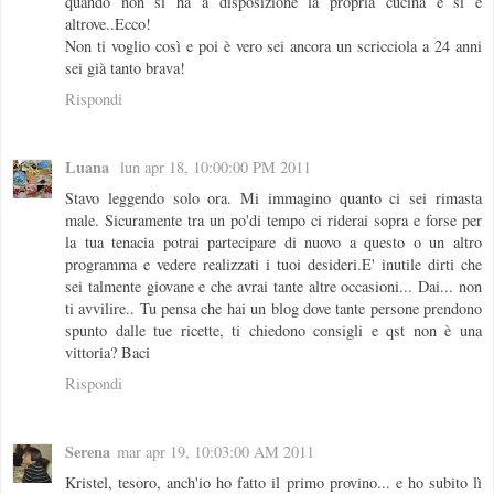
quando non si ha a disposizione la propria cucina e si è
altrove..Ecco!
Non ti voglio così e poi è vero sei ancora un scricciola a 24 anni
sei già tanto brava!
Rispondi
Luana
lun apr 18, 10:00:00 PM 2011
Stavo leggendo solo ora. Mi immagino quanto ci sei rimasta
male. Sicuramente tra un po'di tempo ci riderai sopra e forse per
la tua tenacia potrai partecipare di nuovo a questo o un altro
programma e vedere realizzati i tuoi desideri.E' inutile dirti che
sei talmente giovane e che avrai tante altre occasioni... Dai... non
ti avvilire.. Tu pensa che hai un blog dove tante persone prendono
spunto dalle tue ricette, ti chiedono consigli e qst non è una
vittoria? Baci
Rispondi
Serena
mar apr 19, 10:03:00 AM 2011
Kristel, tesoro, anch'io ho fatto il primo provino... e ho subito lì