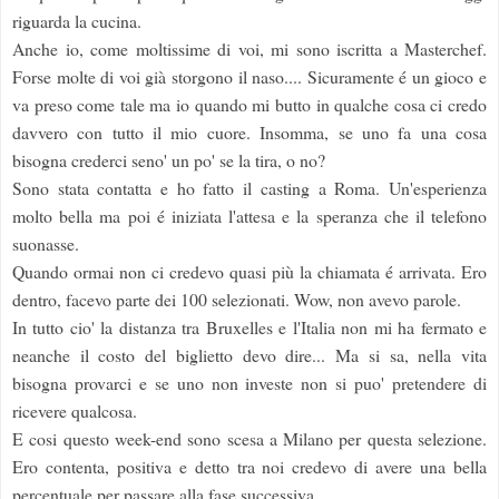
riguarda la cucina.
Anche io, come moltissime di voi, mi sono iscritta a Masterchef.
Forse molte di voi già storgono il naso.... Sicuramente é un gioco e
va preso come tale ma io quando mi butto in qualche cosa ci credo
davvero con tutto il mio cuore. Insomma, se uno fa una cosa
bisogna crederci seno' un po' se la tira, o no?
Sono stata contatta e ho fatto il casting a Roma. Un'esperienza
molto bella ma poi é iniziata l'attesa e la speranza che il telefono
suonasse.
Quando ormai non ci credevo quasi più la chiamata é arrivata. Ero
dentro, facevo parte dei 100 selezionati. Wow, non avevo parole.
In tutto cio' la distanza tra Bruxelles e l'Italia non mi ha fermato e
neanche il costo del biglietto devo dire... Ma si sa, nella vita
bisogna provarci e se uno non investe non si puo' pretendere di
ricevere qualcosa.
E cosi questo week-end sono scesa a Milano per questa selezione.
Ero contenta, positiva e detto tra noi credevo di avere una bella
percentuale per passare alla fase successiva.