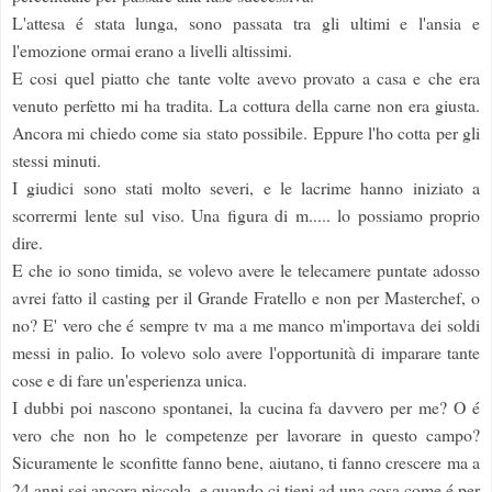
L'attesa é stata lunga, sono passata tra gli ultimi e l'ansia e
l'emozione ormai erano a livelli altissimi.
E cosi quel piatto che tante volte avevo provato a casa e che era
venuto perfetto mi ha tradita. La cottura della carne non era giusta.
Ancora mi chiedo come sia stato possibile. Eppure l'ho cotta per gli
stessi minuti.
I giudici sono stati molto severi, e le lacrime hanno iniziato a
scorrermi lente sul viso. Una figura di m..... lo possiamo proprio
dire.
E che io sono timida, se volevo avere le telecamere puntate adosso
avrei fatto il casting per il Grande Fratello e non per Masterchef, o
no? E' vero che é sempre tv ma a me manco m'importava dei soldi
messi in palio. Io volevo solo avere l'opportunità di imparare tante
cose e di fare un'esperienza unica.
I dubbi poi nascono spontanei, la cucina fa davvero per me? O é
vero che non ho le competenze per lavorare in questo campo?
Sicuramente le sconfitte fanno bene, aiutano, ti fanno crescere ma a
24 anni sei ancora piccola, e quando ci tieni ad una cosa come é per