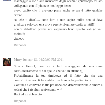
mannaggia a me e alla mancanza degli occhiali (purtroppo mi sto
collegando con l'I phone e non leggo bene)
avevo capito che ti avevano presa anche se avevi fatto qualche
errore...
sai che ti dico?.... sono loro a non capire nulla: non si deve
giudicare solo con una prova perchè sbagliare capita a tutti!!!
non ti abbattere perchè noi sappiamo bene quanto vali (e vali
molto!!)
ciaoooo
Rispondi
Mary
lun apr 18, 04:29:00 PM 2011
Suvvia Kristel, non vorrei farti scoraggiare da una cosa
cosi'..sicuramente tu sai quello che vali in cucina :))
Probabilmente la tua timidezza ed il fatto che sia una
competizione non ti ha aiutata..machissenefrega dico io :)
Continua a coltivare la tua passione con determinazione e amore e
vedrai che i risultati arriveranno ^_^
Baci ed un abbraccio...
Rispondi