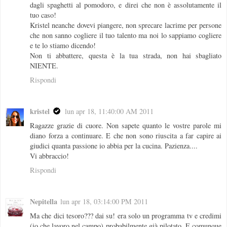
dagli spaghetti al pomodoro, e direi che non è assolutamente il
tuo caso!
Kristel neanche dovevi piangere, non sprecare lacrime per persone
che non sanno cogliere il tuo talento ma noi lo sappiamo cogliere
e te lo stiamo dicendo!
Non ti abbattere, questa è la tua strada, non hai sbagliato
NIENTE.
Rispondi
kristel
lun apr 18, 11:40:00 AM 2011
Ragazze grazie di cuore. Non sapete quanto le vostre parole mi
diano forza a continuare. E che non sono riuscita a far capire ai
giudici quanta passione io abbia per la cucina. Pazienza....
Vi abbraccio!
Rispondi
Nepitella
lun apr 18, 03:14:00 PM 2011
Ma che dici tesoro??? dai su! era solo un programma tv e credimi
(io che lavoro nel campo) probabilmente già pilotato. E comunque